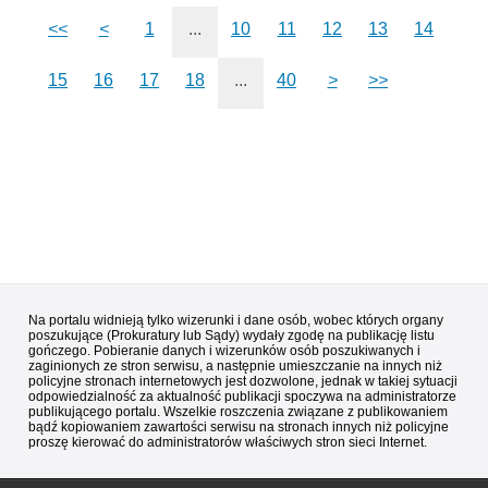
<<
<
1
...
10
11
12
13
14
15
16
17
18
...
40
>
>>
Na portalu widnieją tylko wizerunki i dane osób, wobec których organy
poszukujące (Prokuratury lub Sądy) wydały zgodę na publikację listu
gończego. Pobieranie danych i wizerunków osób poszukiwanych i
zaginionych ze stron serwisu, a następnie umieszczanie na innych niż
policyjne stronach internetowych jest dozwolone, jednak w takiej sytuacji
odpowiedzialność za aktualność publikacji spoczywa na administratorze
publikującego portalu. Wszelkie roszczenia związane z publikowaniem
bądź kopiowaniem zawartości serwisu na stronach innych niż policyjne
proszę kierować do administratorów właściwych stron sieci Internet.