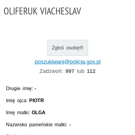
OLIFERUK VIACHESLAV
Zgłoś osobę!!!
poszukiwani@policja.gov.pl
Zadzwoń:
997
lub
112
Drugie imię:
-
Imię ojca:
PIOTR
Imię matki:
OLGA
Nazwisko panieńskie matki:
-