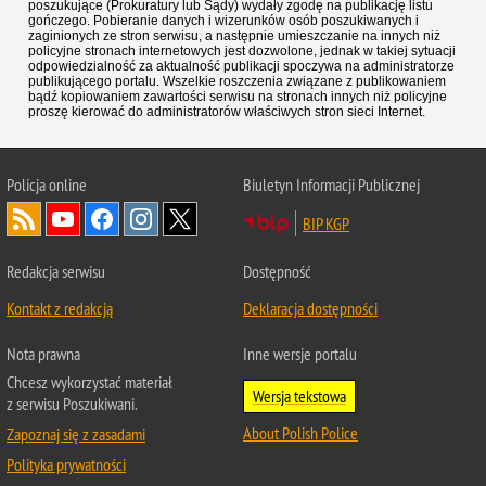
poszukujące (Prokuratury lub Sądy) wydały zgodę na publikację listu
gończego. Pobieranie danych i wizerunków osób poszukiwanych i
zaginionych ze stron serwisu, a następnie umieszczanie na innych niż
policyjne stronach internetowych jest dozwolone, jednak w takiej sytuacji
odpowiedzialność za aktualność publikacji spoczywa na administratorze
publikującego portalu. Wszelkie roszczenia związane z publikowaniem
bądź kopiowaniem zawartości serwisu na stronach innych niż policyjne
proszę kierować do administratorów właściwych stron sieci Internet.
Policja
online
Biuletyn Informacji Publicznej
BIP KGP
Redakcja serwisu
Dostępność
Kontakt z redakcją
Deklaracja dostępności
Nota prawna
Inne wersje portalu
Chcesz wykorzystać materiał
Wersja tekstowa
z serwisu Poszukiwani.
About Polish Police
Zapoznaj się z zasadami
Polityka prywatności