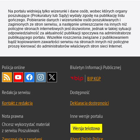
Na portalu widnieją tylko wizerunki i dane osób, wobec których organy
poszukujące (Prokuratury lub Sądy) wydały zgodę na publikację listu
gończego. Pobieranie danych i wizerunków osób poszukiwanych i
zaginionych ze stron serwisu, a następnie umieszczanie na innych niż
policyjne stronach internetowych jest dozwolone, jednak w takiej sytuacji
odpowiedzialność za aktualność publikacji spoczywa na administratorze
publikującego portalu. Wszelkie roszczenia związane z publikowaniem
bądź kopiowaniem zawartości serwisu na stronach innych niż policyjne
proszę kierować do administratorów właściwych stron sieci Internet.
Policja
online
Biuletyn Informacji Publicznej
BIP KGP
Redakcja serwisu
Dostępność
Kontakt z redakcją
Deklaracja dostępności
Nota prawna
Inne wersje portalu
Chcesz wykorzystać materiał
Wersja tekstowa
z serwisu Poszukiwani.
About Polish Police
Zapoznaj się z zasadami