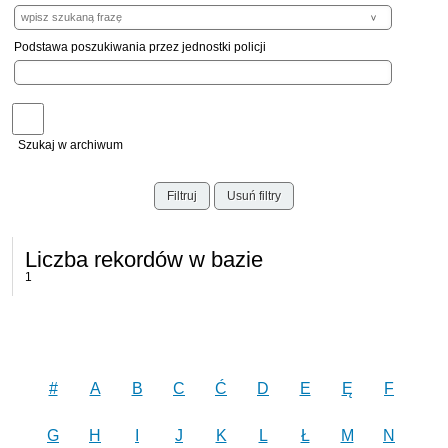
Podstawa poszukiwania przez jednostki policji
Szukaj w archiwum
Filtruj
Usuń filtry
Liczba rekordów w bazie
1
#
A
B
C
Ć
D
E
Ę
F
G
H
I
J
K
L
Ł
M
N