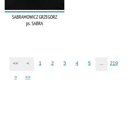
SABRAMOWICZ GRZEGORZ
ps. SABRA
<<
<
1
2
3
4
5
...
219
>
>>