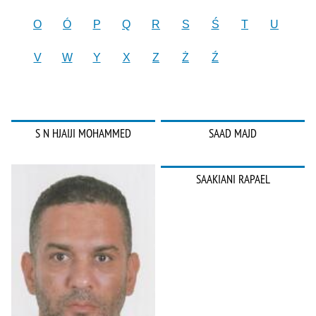
O
Ó
P
Q
R
S
Ś
T
U
V
W
Y
X
Z
Ż
Ź
S N HJAIJI MOHAMMED
SAAD MAJD
SAAKIANI RAPAEL