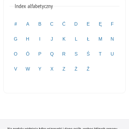
Index alfabetyczny
#
A
B
C
Ć
D
E
Ę
F
G
H
I
J
K
L
Ł
M
N
O
Ó
P
Q
R
S
Ś
T
U
V
W
Y
X
Z
Ż
Ź