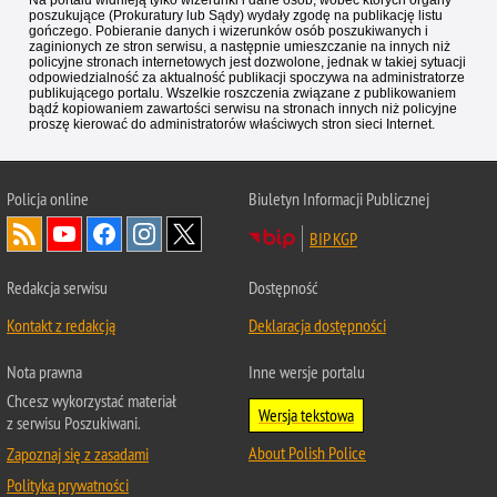
Na portalu widnieją tylko wizerunki i dane osób, wobec których organy
poszukujące (Prokuratury lub Sądy) wydały zgodę na publikację listu
gończego. Pobieranie danych i wizerunków osób poszukiwanych i
zaginionych ze stron serwisu, a następnie umieszczanie na innych niż
policyjne stronach internetowych jest dozwolone, jednak w takiej sytuacji
odpowiedzialność za aktualność publikacji spoczywa na administratorze
publikującego portalu. Wszelkie roszczenia związane z publikowaniem
bądź kopiowaniem zawartości serwisu na stronach innych niż policyjne
proszę kierować do administratorów właściwych stron sieci Internet.
Policja
online
Biuletyn Informacji Publicznej
BIP KGP
Redakcja serwisu
Dostępność
Kontakt z redakcją
Deklaracja dostępności
Nota prawna
Inne wersje portalu
Chcesz wykorzystać materiał
Wersja tekstowa
z serwisu Poszukiwani.
About Polish Police
Zapoznaj się z zasadami
Polityka prywatności