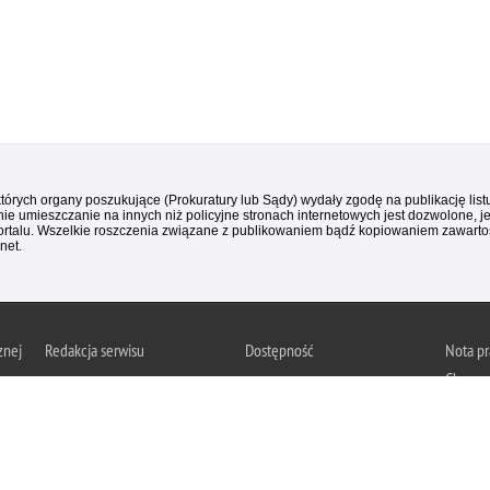
 których organy poszukujące (Prokuratury lub Sądy) wydały zgodę na publikację li
ie umieszczanie na innych niż policyjne stronach internetowych jest dozwolone, j
ortalu. Wszelkie roszczenia związane z publikowaniem bądź kopiowaniem zawartośc
net.
znej
Redakcja serwisu
Dostępność
Nota p
Chcesz 
Kontakt z redakcją
Deklaracja dostępności
z serwi
Zapozna
Polityk