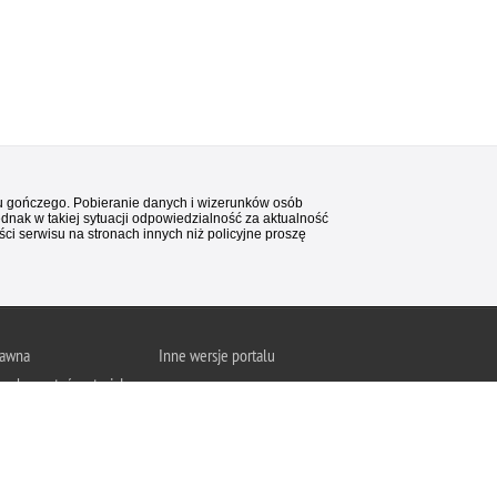
stu gończego. Pobieranie danych i wizerunków osób
ednak w takiej sytuacji odpowiedzialność za aktualność
i serwisu na stronach innych niż policyjne proszę
rawna
Inne wersje portalu
wykorzystać materiał
Wersja tekstowa
su Poszukiwani.
About Polish Police
j się z zasadami
a prywatności