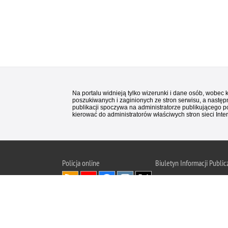
Na portalu widnieją tylko wizerunki i dane osób, wobec
poszukiwanych i zaginionych ze stron serwisu, a następn
publikacji spoczywa na administratorze publikującego p
kierować do administratorów właściwych stron sieci Inter
Policja
online
Biuletyn Informacji Public
BIP KGP