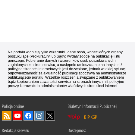
Na portalu widnieją tylko wizerunki i dane osób, wobec których organy
poszukujące (Prokuratury lub Sądy) wydały zgodę na publikację listu
gończego. Pobieranie danych i wizerunków osób poszukiwanych i
zaginionych ze stron serwisu, a następnie umieszczanie na innych niż
policyjne stronach internetowych jest dozwolone, jednak w takiej sytuacji
odpowiedzialność za aktualność publikacji spoczywa na administratorze
publikującego portalu. Wszelkie roszczenia związane z publikowaniem
bądź kopiowaniem zawartości serwisu na stronach innych niż policyjne
proszę kierować do administratorów właściwych stron sieci Internet.
Policja
online
Biuletyn Informacji Publicznej
BIP KGP
Redakcja serwisu
Dostępność