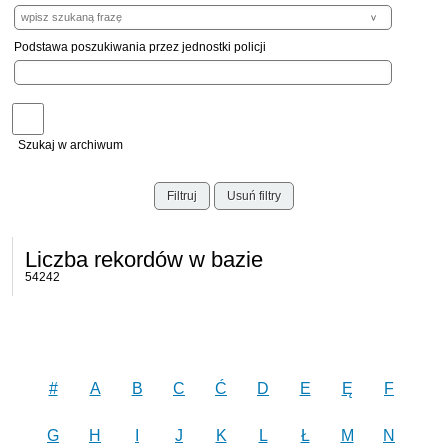
Podstawa poszukiwania przez jednostki policji
Szukaj w archiwum
Filtruj
Usuń filtry
Liczba rekordów w bazie
54242
#
A
B
C
Ć
D
E
Ę
F
G
H
I
J
K
L
Ł
M
N