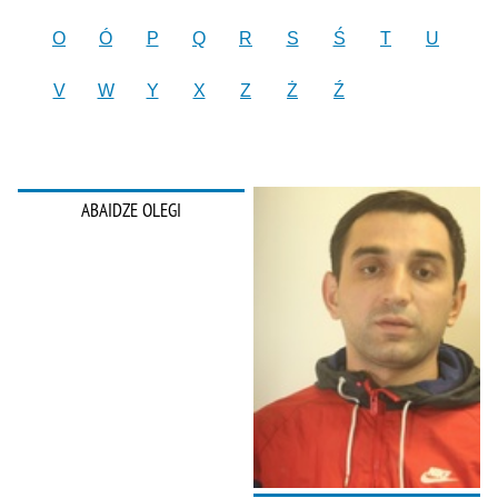
O
Ó
P
Q
R
S
Ś
T
U
V
W
Y
X
Z
Ż
Ź
ABAIDZE OLEGI