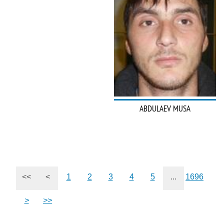
ABDULAEV MUSA
<<
<
1
2
3
4
5
...
1696
>
>>