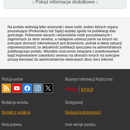
↓ Pokaż informacje dodatkowe ↓
Na portalu widnieją tylko wizerunki i dane osób, wobec których organy
poszukujące (Prokuratury lub Sądy) wydały zgodę na publikację listu
gończego. Pobieranie danych i wizerunków osób poszukiwanych i
zaginionych ze stron serwisu, a następnie umieszczanie na innych niż
policyjne stronach internetowych jest dozwolone, jednak w takiej sytuacji
odpowiedzialność za aktualność publikacji spoczywa na administratorze
publikującego portalu. Wszelkie roszczenia związane z publikowaniem
bądź kopiowaniem zawartości serwisu na stronach innych niż policyjne
proszę kierować do administratorów właściwych stron sieci Internet.
Policja
online
Biuletyn Informacji Publicznej
BIP KGP
Redakcja serwisu
Dostępność
Kontakt z redakcją
Deklaracja dostępności
Nota prawna
Inne wersje portalu