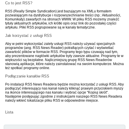
Co to jest RSS?
RSS (Really Simple Syndication) jest bazującym na XMLu formatem
pozwalającym na dystrybucje i rozpowszechnianie treści (np.: Aktualności,
Komunikaty) zawartych na stronach WWW. W pliku RSS możemy znaleźć
tytuły aktualnych artykułów, ich krótki opis oraz link do pozostałej części
artykułu. Pliki RSS pogrupowane są w kanały tematyczne.
Jak korzystać z usługi RSS
Aby w pełni wykorzystać zalety usługi RSS należy używać specjalnych
programów (ang. RSS News Reader) potrafiących czytać i wyświetlać
zawartość plików w formacie RSS. Programy tego typu czuwają nad tym,
aby prezentowane nagłówki artykułów były zawsze aktualne. Programy te w
większości są bezpłatne. Najliczniejszą grupę RSS News Readerów
stanowią aplikacje, które należy zainstalować na swoim komputerze. Można
też spotkać programy online.
Podłączanie kanałów RSS
Po instalacji RSS News Readera będzie można korzystać z usługi RSS. Aby
podłączyć interesujący nas kanał należy kliknąć prawym przyciskiem myszy
na ikonce interesującego nas kanału i wybrać opcje "Kopiuj skrót".
Następnie postępując zgodnie z instrukcjami naszego RSS News Readera
należy wkleić lokalizacje pliku RSS w odpowiednie miejsce.
Lista