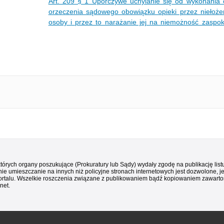
Art. 209 § 1 Uporczywe uchylanie się od wykonania
orzeczenia sądowego obowiązku opieki przez niełożen
osoby i przez to narażanie jej na niemożność zaspo
 których organy poszukujące (Prokuratury lub Sądy) wydały zgodę na publikację li
ie umieszczanie na innych niż policyjne stronach internetowych jest dozwolone, j
ortalu. Wszelkie roszczenia związane z publikowaniem bądź kopiowaniem zawartośc
net.