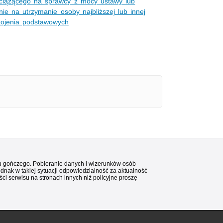
 ciążącego na sprawcy z mocy ustawy lub
ie na utrzymanie osoby najbliższej lub innej
kojenia podstawowych
stu gończego. Pobieranie danych i wizerunków osób
ednak w takiej sytuacji odpowiedzialność za aktualność
i serwisu na stronach innych niż policyjne proszę