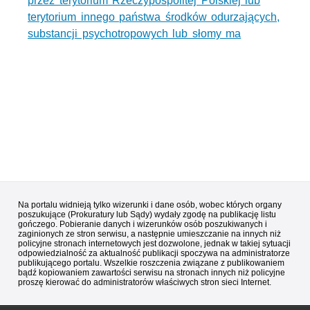
przez terytorium Rzeczypospolitej Polskiej lub
terytorium innego państwa środków odurzających,
substancji psychotropowych lub słomy ma
Na portalu widnieją tylko wizerunki i dane osób, wobec których organy
poszukujące (Prokuratury lub Sądy) wydały zgodę na publikację listu
gończego. Pobieranie danych i wizerunków osób poszukiwanych i
zaginionych ze stron serwisu, a następnie umieszczanie na innych niż
policyjne stronach internetowych jest dozwolone, jednak w takiej sytuacji
odpowiedzialność za aktualność publikacji spoczywa na administratorze
publikującego portalu. Wszelkie roszczenia związane z publikowaniem
bądź kopiowaniem zawartości serwisu na stronach innych niż policyjne
proszę kierować do administratorów właściwych stron sieci Internet.