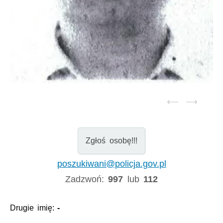
Zgłoś osobę!!!
poszukiwani@policja.gov.pl
Zadzwoń:
997
lub
112
Drugie imię:
-