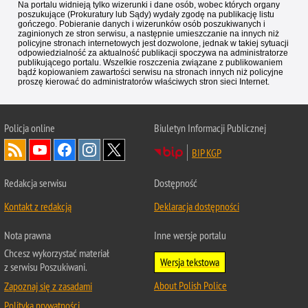
Na portalu widnieją tylko wizerunki i dane osób, wobec których organy
poszukujące (Prokuratury lub Sądy) wydały zgodę na publikację listu
gończego. Pobieranie danych i wizerunków osób poszukiwanych i
zaginionych ze stron serwisu, a następnie umieszczanie na innych niż
policyjne stronach internetowych jest dozwolone, jednak w takiej sytuacji
odpowiedzialność za aktualność publikacji spoczywa na administratorze
publikującego portalu. Wszelkie roszczenia związane z publikowaniem
bądź kopiowaniem zawartości serwisu na stronach innych niż policyjne
proszę kierować do administratorów właściwych stron sieci Internet.
Policja
online
Biuletyn Informacji Publicznej
BIP KGP
Redakcja serwisu
Dostępność
Kontakt z redakcją
Deklaracja dostępności
Nota prawna
Inne wersje portalu
Chcesz wykorzystać materiał
Wersja tekstowa
z serwisu Poszukiwani.
About Polish Police
Zapoznaj się z zasadami
Polityka prywatności