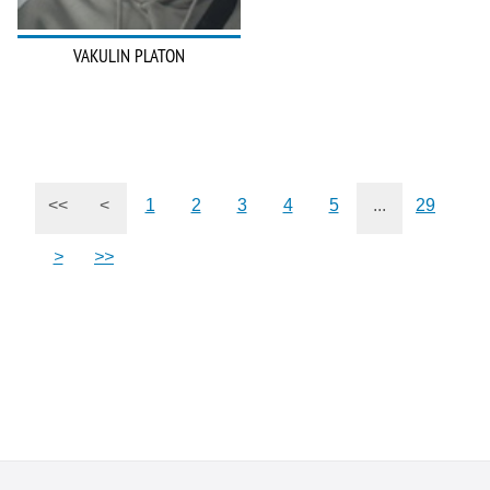
VAKULIN PLATON
<<
<
1
2
3
4
5
...
29
>
>>