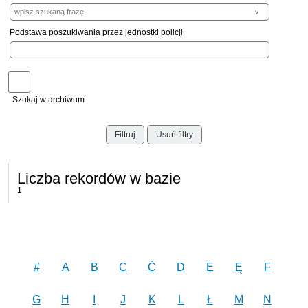
Podstawa poszukiwania przez jednostki policji
Szukaj w archiwum
Filtruj
Usuń filtry
Liczba rekordów w bazie
1
#
A
B
C
Ć
D
E
Ę
F
G
H
I
J
K
L
Ł
M
N