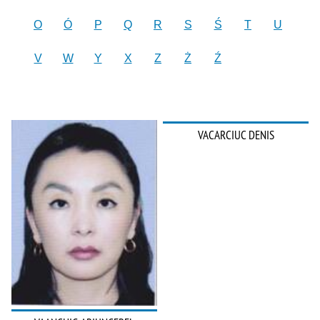
O
Ó
P
Q
R
S
Ś
T
U
V
W
Y
X
Z
Ż
Ź
VACARCIUC DENIS