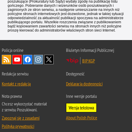
poszukujące (Prokuratury lub Sądy) wydały zgodę na publikację listu
gończego. Pobieranie danych i wizerunków osób poszukiwanych i
zaginionych ze stron serwisu, a następnie umieszczanie na innych niż
policyjne stronach internetowych jest dozwolone, jednak w takiej sytuacji
odpowiedzialność za aktualność publikacji spoczywa na administratorze
publikującego portalu. Wszelkie roszczenia związane z publikowaniem
bądź kopiowaniem zawartości serwisu na stronach innych niż policyjne
proszę kierować do administratorów właściwych stron sieci Internet.
Policja
online
Biuletyn Informacji Publicznej
BIP KGP
Redakcja serwisu
Dostępność
Kontakt z redakcją
Deklaracja dostępności
Nota prawna
Inne wersje portalu
Chcesz wykorzystać materiał
Wersja tekstowa
z serwisu Poszukiwani.
About Polish Police
Zapoznaj się z zasadami
Polityka prywatności