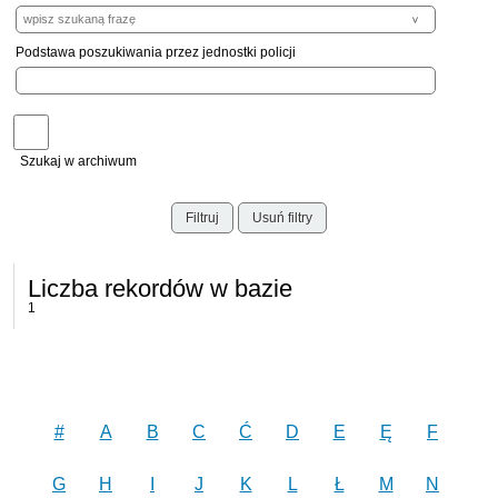
Podstawa poszukiwania przez jednostki policji
Szukaj w archiwum
Filtruj
Usuń filtry
Liczba rekordów w bazie
1
#
A
B
C
Ć
D
E
Ę
F
G
H
I
J
K
L
Ł
M
N