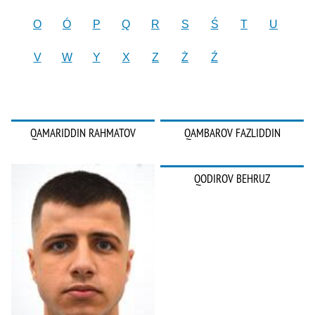
O
Ó
P
Q
R
S
Ś
T
U
V
W
Y
X
Z
Ż
Ź
QAMARIDDIN RAHMATOV
QAMBAROV FAZLIDDIN
QODIROV BEHRUZ