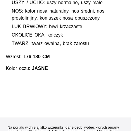
USZY / UCHO: uszy normalne, uszy małe
NOS: kolor nosa naturalny, nos średni, nos
prostolinijny, koniuszek nosa opuszczony
ŁUK BRWIOWY: brwi krzaczaste
OKOLICE OKA: kolczyk
TWARZ: twarz owalna, brak zarostu
Wzrost:
176-180 CM
Kolor oczu:
JASNE
Na portalu widnieją tylko wizerunki i dane osób, wobec których organy