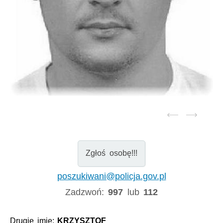
Zgłoś osobę!!!
poszukiwani@policja.gov.pl
Zadzwoń:
997
lub
112
Drugie imię:
KRZYSZTOF