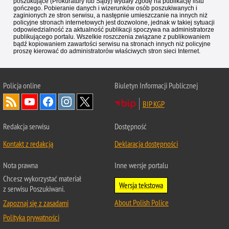
poszukujące (Prokuratury lub Sądy) wydały zgodę na publikację listu
gończego. Pobieranie danych i wizerunków osób poszukiwanych i
zaginionych ze stron serwisu, a następnie umieszczanie na innych niż
policyjne stronach internetowych jest dozwolone, jednak w takiej sytuacji
odpowiedzialność za aktualność publikacji spoczywa na administratorze
publikującego portalu. Wszelkie roszczenia związane z publikowaniem
bądź kopiowaniem zawartości serwisu na stronach innych niż policyjne
proszę kierować do administratorów właściwych stron sieci Internet.
Policja
online
Biuletyn Informacji Publicznej
BIP KGP
Redakcja serwisu
Dostępność
Kontakt z redakcją
Deklaracja dostępności
Nota prawna
Inne wersje portalu
Chcesz wykorzystać materiał
Wersja tekstowa
z serwisu Poszukiwani.
About Polish Police
Zapoznaj się z zasadami
Polityka prywatności