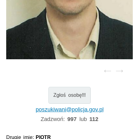
Zgłoś osobę!!!
poszukiwani@policja.gov.pl
Zadzwoń:
997
lub
112
Drugie imię:
PIOTR