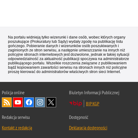
Na portalu widnieją tylko wizerunki i dane osób, wobec których organy
poszukujące (Prokuratury lub Sądy) wydały zgodę na publikację listu
gończego. Pobieranie danych i wizerunków osób poszukiwanych i
zaginionych ze stron serwisu, a następnie umieszczanie na innych niż
policyjne stronach internetowych jest dozwolone, jednak w takiej sytuacji
odpowiedzialność za aktualność publikacji spoczywa na administratorze
publikującego portalu. Wszelkie roszczenia związane z publikowaniem
bądź kopiowaniem zawartości serwisu na stronach innych niż policyjne
proszę kierować do administratorów właściwych stron sieci Internet.
Policja
online
Biuletyn Informacji Publicznej
BIP KGP
Redakcja serwisu
Dostępność
Kontakt z redakcją
Deklaracja dostępności