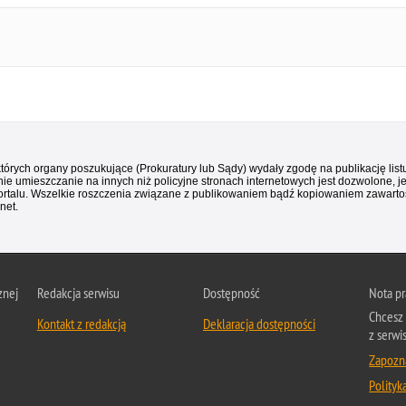
 których organy poszukujące (Prokuratury lub Sądy) wydały zgodę na publikację li
ie umieszczanie na innych niż policyjne stronach internetowych jest dozwolone, j
ortalu. Wszelkie roszczenia związane z publikowaniem bądź kopiowaniem zawartośc
net.
znej
Redakcja serwisu
Dostępność
Nota p
Chcesz 
Kontakt z redakcją
Deklaracja dostępności
z serwi
Zapozna
Polityk