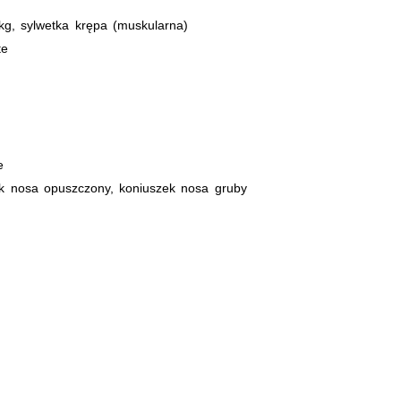
g, sylwetka krępa (muskularna)
te
e
ek nosa opuszczony, koniuszek nosa gruby