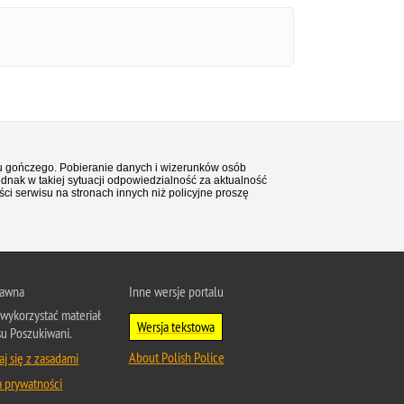
stu gończego. Pobieranie danych i wizerunków osób
ednak w takiej sytuacji odpowiedzialność za aktualność
i serwisu na stronach innych niż policyjne proszę
rawna
Inne wersje portalu
wykorzystać materiał
Wersja tekstowa
su Poszukiwani.
About Polish Police
j się z zasadami
a prywatności