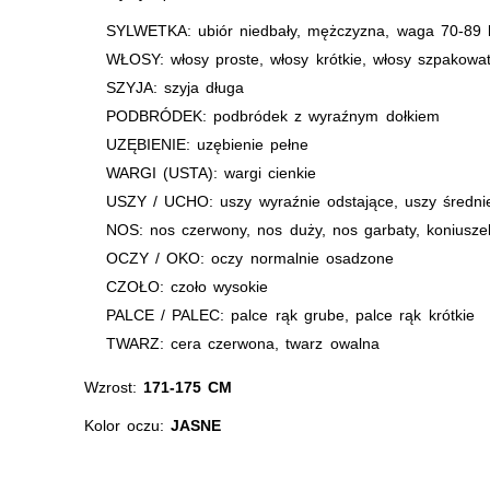
SYLWETKA: ubiór niedbały, mężczyzna, waga 70-89 k
WŁOSY: włosy proste, włosy krótkie, włosy szpakowa
SZYJA: szyja długa
PODBRÓDEK: podbródek z wyraźnym dołkiem
UZĘBIENIE: uzębienie pełne
WARGI (USTA): wargi cienkie
USZY / UCHO: uszy wyraźnie odstające, uszy średni
NOS: nos czerwony, nos duży, nos garbaty, koniusz
OCZY / OKO: oczy normalnie osadzone
CZOŁO: czoło wysokie
PALCE / PALEC: palce rąk grube, palce rąk krótkie
TWARZ: cera czerwona, twarz owalna
Wzrost:
171-175 CM
Kolor oczu:
JASNE