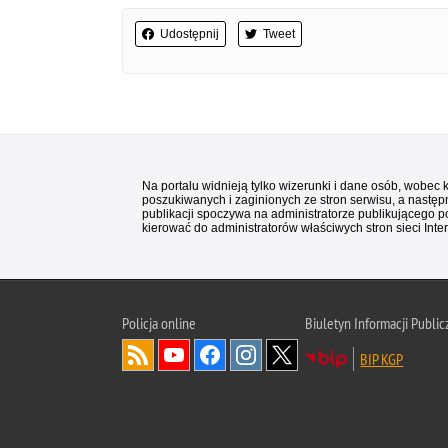
Udostępnij
Tweet
Na portalu widnieją tylko wizerunki i dane osób, wobec
poszukiwanych i zaginionych ze stron serwisu, a następn
publikacji spoczywa na administratorze publikującego p
kierować do administratorów właściwych stron sieci Inter
Policja
online
Biuletyn Informacji Public
BIP KGP