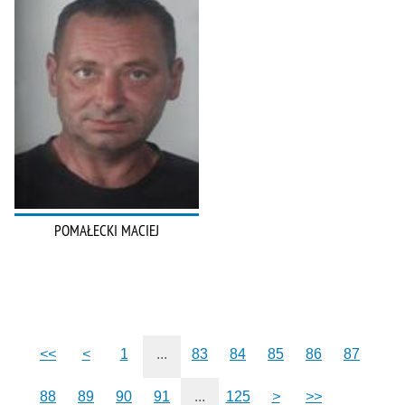
POMAŁECKI MACIEJ
<<
<
1
...
83
84
85
86
87
88
89
90
91
...
125
>
>>