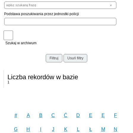
Podstawa poszukiwania przez jednostki policji
Szukaj w archiwum
Filtruj
Usuń filtry
Liczba rekordów w bazie
1
#
A
B
C
Ć
D
E
Ę
F
G
H
I
J
K
L
Ł
M
N