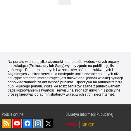
Na portalu widnieją tylko wizerunki i dane osób, wobec których organy
poszukujące (Prokuratury lub Sądy) wydały zgodę na publikację listu
gończego. Pobieranie danych i wizerunków osób poszukiwanych i
zaginionych ze stron serwisu, a następnie umieszczanie na innych niż
policyjne stronach internetowych jest dozwolone, jednak w takiej sytuacji
odpowiedzialność za aktualność publikacji spoczywa na administratorze
publikującego portalu. Wszelkie roszczenia związane z publikowaniem
bądź kopiowaniem zawartości serwisu na stronach innych niż policyjne
proszę kierować do administratorów właściwych stron sieci Internet.
Policja
online
Biuletyn Informacji Publicznej
BIP KGP