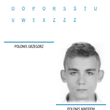
O
Ó
P
Q
R
S
Ś
T
U
V
W
Y
X
Z
Ż
Ź
POLONIS GRZEGORZ
POLONIS NIKODEM