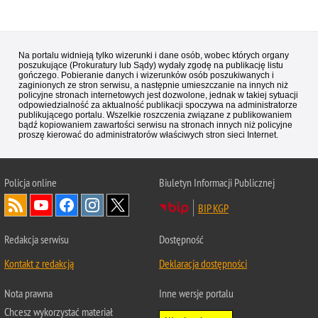
Na portalu widnieją tylko wizerunki i dane osób, wobec których organy
poszukujące (Prokuratury lub Sądy) wydały zgodę na publikację listu
gończego. Pobieranie danych i wizerunków osób poszukiwanych i
zaginionych ze stron serwisu, a następnie umieszczanie na innych niż
policyjne stronach internetowych jest dozwolone, jednak w takiej sytuacji
odpowiedzialność za aktualność publikacji spoczywa na administratorze
publikującego portalu. Wszelkie roszczenia związane z publikowaniem
bądź kopiowaniem zawartości serwisu na stronach innych niż policyjne
proszę kierować do administratorów właściwych stron sieci Internet.
Policja
online
Biuletyn Informacji Publicznej
BIP KGP
Redakcja serwisu
Dostępność
Kontakt z redakcją
Deklaracja dostępności
Nota prawna
Inne wersje portalu
Chcesz wykorzystać materiał