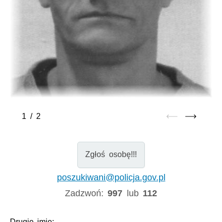
1
/
2
Zgłoś osobę!!!
poszukiwani@policja.gov.pl
Zadzwoń:
997
lub
112
Drugie imię:
-