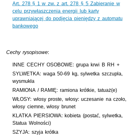
Art. 278 § 1 w zw. z art. 278 § 5 Zabieranie w
celu przywłaszczenia energii lub karty
uprawniającej do podjęcia pieniędzy z automatu
bankowego
Cechy rysopisowe
:
INNE CECHY OSOBOWE: grupa krwi B RH +
SYLWETKA: waga 50-69 kg, sylwetka szczupła,
wysmukła
RAMIONA / RAMIĘ: ramiona krótkie, tatuaż(e)
WŁOSY: włosy proste, włosy: uczesanie na czoło,
włosy ciemne, włosy brunet
KLATKA PIERSIOWA: kobieta (postać, sylwetka,
Statua Wolności)
SZYJA: szyja krótka