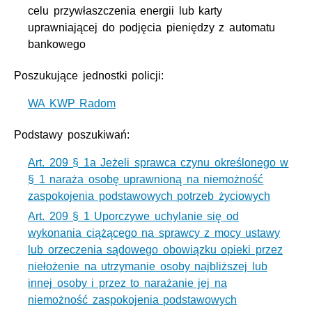
celu przywłaszczenia energii lub karty
uprawniającej do podjęcia pieniędzy z automatu
bankowego
Poszukujące jednostki policji:
WA KWP Radom
Podstawy poszukiwań:
Art. 209 § 1a Jeżeli sprawca czynu określonego w
§ 1 naraża osobę uprawnioną na niemożność
zaspokojenia podstawowych potrzeb życiowych
Art. 209 § 1 Uporczywe uchylanie się od
wykonania ciążącego na sprawcy z mocy ustawy
lub orzeczenia sądowego obowiązku opieki przez
niełożenie na utrzymanie osoby najbliższej lub
innej osoby i przez to narażanie jej na
niemożność zaspokojenia podstawowych