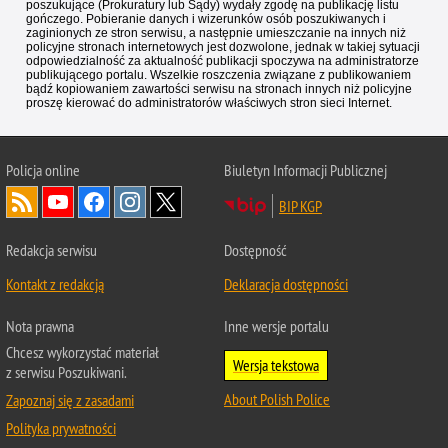
poszukujące (Prokuratury lub Sądy) wydały zgodę na publikację listu
gończego. Pobieranie danych i wizerunków osób poszukiwanych i
zaginionych ze stron serwisu, a następnie umieszczanie na innych niż
policyjne stronach internetowych jest dozwolone, jednak w takiej sytuacji
odpowiedzialność za aktualność publikacji spoczywa na administratorze
publikującego portalu. Wszelkie roszczenia związane z publikowaniem
bądź kopiowaniem zawartości serwisu na stronach innych niż policyjne
proszę kierować do administratorów właściwych stron sieci Internet.
Policja
online
Biuletyn Informacji Publicznej
BIP KGP
Redakcja serwisu
Dostępność
Kontakt z redakcją
Deklaracja dostępności
Nota prawna
Inne wersje portalu
Chcesz wykorzystać materiał
Wersja tekstowa
z serwisu Poszukiwani.
About Polish Police
Zapoznaj się z zasadami
Polityka prywatności