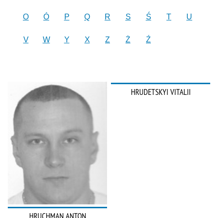
O
Ó
P
Q
R
S
Ś
T
U
V
W
Y
X
Z
Ż
Ź
HRUDETSKYI VITALII
HRUCHMAN ANTON