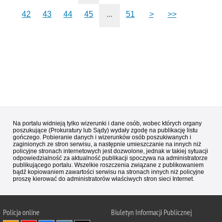
42
43
44
45
...
51
>
>>
Na portalu widnieją tylko wizerunki i dane osób, wobec których organy
poszukujące (Prokuratury lub Sądy) wydały zgodę na publikację listu
gończego. Pobieranie danych i wizerunków osób poszukiwanych i
zaginionych ze stron serwisu, a następnie umieszczanie na innych niż
policyjne stronach internetowych jest dozwolone, jednak w takiej sytuacji
odpowiedzialność za aktualność publikacji spoczywa na administratorze
publikującego portalu. Wszelkie roszczenia związane z publikowaniem
bądź kopiowaniem zawartości serwisu na stronach innych niż policyjne
proszę kierować do administratorów właściwych stron sieci Internet.
Policja
online
Biuletyn Informacji Publicznej