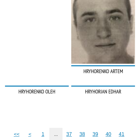
HRYHORENKO ARTEM
HRYHORENKO OLEH
HRYHORIAN EDHAR
<<
<
1
...
37
38
39
40
41