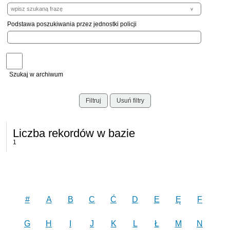
Podstawa poszukiwania przez jednostki policji
Szukaj w archiwum
Filtruj
Usuń filtry
Liczba rekordów w bazie
1
#
A
B
C
Ć
D
E
Ę
F
G
H
I
J
K
L
Ł
M
N