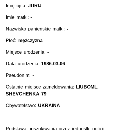
Imię ojca:
JURIJ
Imię matki:
-
Nazwisko panieńskie matki:
-
Płeć:
mężczyzna
Miejsce urodzenia:
-
Data urodzenia:
1986-03-06
Pseudonim:
-
Ostatnie miejsce zameldowania:
LIUBOML,
SHEVCHENKA 79
Obywatelstwo:
UKRAINA
Podstawa poszukiwania przez jednostki policji: