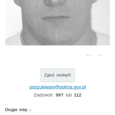
Zgłoś osobę!!!
poszukiwani@policja.gov.pl
Zadzwoń:
997
lub
112
Drugie imię:
-