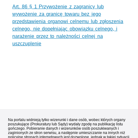
Art. 86 § 1 Przywożenie z zagranicy lub
wywożenie za granicę towaru bez jego
przedstawienia organowi celnemu lub zgłoszenia
celnego, nie dopełniając obowiązku celnego, i
narażenie przez to należności celnej na
uszczuplenie
Na portalu widnieją tylko wizerunki i dane osób, wobec których organy
poszukujące (Prokuratury lub Sądy) wydały zgodę na publikację listu
gończego. Pobieranie danych i wizerunków osób poszukiwanych i
zaginionych ze stron serwisu, a następnie umieszczanie na innych niż
policyjne stronach internetowych jest dozwolone, jednak w takiej sytuacji