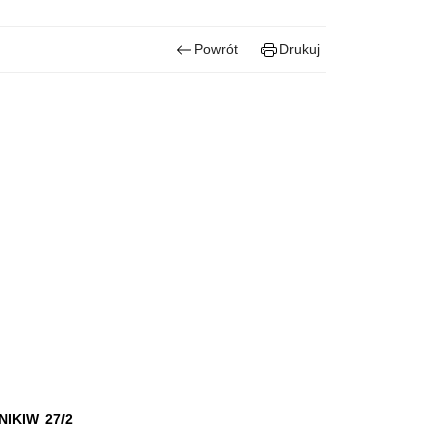
Powrót
Drukuj
IKIW 27/2