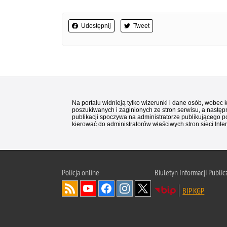
Udostępnij
Tweet
Na portalu widnieją tylko wizerunki i dane osób, wobec
poszukiwanych i zaginionych ze stron serwisu, a następn
publikacji spoczywa na administratorze publikującego p
kierować do administratorów właściwych stron sieci Inter
Policja
online
Biuletyn Informacji Public
BIP KGP