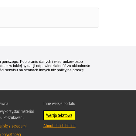
stu gończego. Pobieranie danych i wizerunków osób
ednak w takiej sytuacji odpowiedzialność za aktualność
i serwisu na stronach innych niż policyjne proszę
rawna
Inne wersje portalu
wykorzystać materiał
Wersja tekstowa
su Poszukiwani.
About Polish Police
j się z zasadami
a prywatności