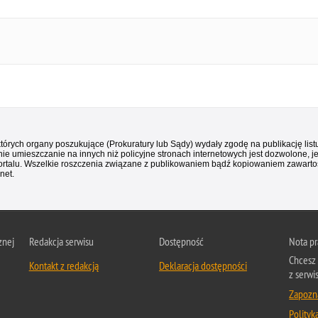
 których organy poszukujące (Prokuratury lub Sądy) wydały zgodę na publikację li
ie umieszczanie na innych niż policyjne stronach internetowych jest dozwolone, j
ortalu. Wszelkie roszczenia związane z publikowaniem bądź kopiowaniem zawartośc
net.
znej
Redakcja serwisu
Dostępność
Nota p
Chcesz 
Kontakt z redakcją
Deklaracja dostępności
z serwi
Zapozna
Polityk