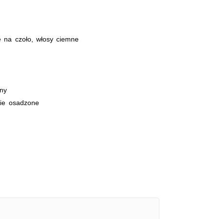
e na czoło, włosy ciemne
jny
ie osadzone