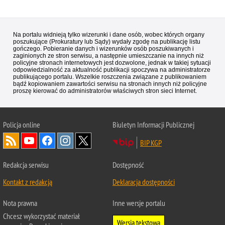
Na portalu widnieją tylko wizerunki i dane osób, wobec których organy
poszukujące (Prokuratury lub Sądy) wydały zgodę na publikację listu
gończego. Pobieranie danych i wizerunków osób poszukiwanych i
zaginionych ze stron serwisu, a następnie umieszczanie na innych niż
policyjne stronach internetowych jest dozwolone, jednak w takiej sytuacji
odpowiedzialność za aktualność publikacji spoczywa na administratorze
publikującego portalu. Wszelkie roszczenia związane z publikowaniem
bądź kopiowaniem zawartości serwisu na stronach innych niż policyjne
proszę kierować do administratorów właściwych stron sieci Internet.
Policja
online
Biuletyn Informacji Publicznej
BIP KGP
Redakcja serwisu
Dostępność
Kontakt z redakcją
Deklaracja dostępności
Nota prawna
Inne wersje portalu
Chcesz wykorzystać materiał
Wersja tekstowa