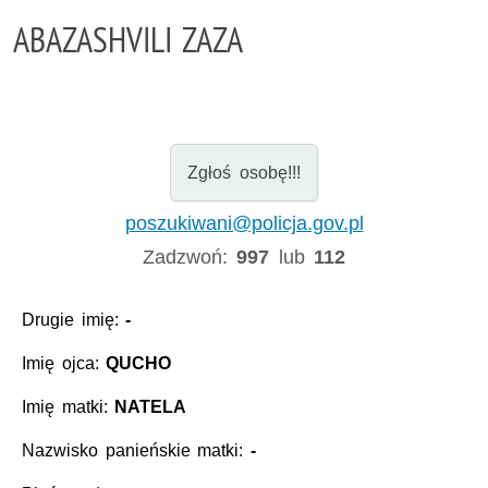
ABAZASHVILI ZAZA
Zgłoś osobę!!!
poszukiwani@policja.gov.pl
Zadzwoń:
997
lub
112
Drugie imię:
-
Imię ojca:
QUCHO
Imię matki:
NATELA
Nazwisko panieńskie matki:
-