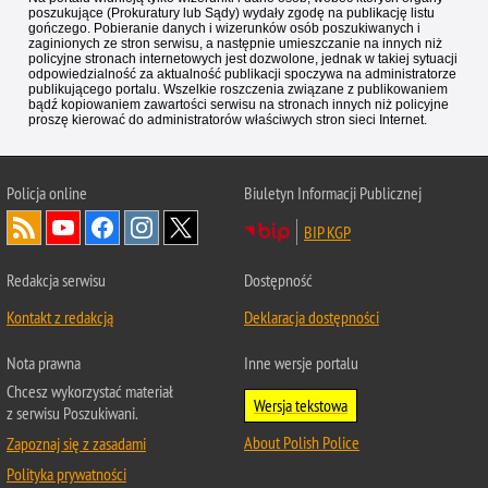
poszukujące (Prokuratury lub Sądy) wydały zgodę na publikację listu
gończego. Pobieranie danych i wizerunków osób poszukiwanych i
zaginionych ze stron serwisu, a następnie umieszczanie na innych niż
policyjne stronach internetowych jest dozwolone, jednak w takiej sytuacji
odpowiedzialność za aktualność publikacji spoczywa na administratorze
publikującego portalu. Wszelkie roszczenia związane z publikowaniem
bądź kopiowaniem zawartości serwisu na stronach innych niż policyjne
proszę kierować do administratorów właściwych stron sieci Internet.
Policja
online
Biuletyn Informacji Publicznej
BIP KGP
Redakcja serwisu
Dostępność
Kontakt z redakcją
Deklaracja dostępności
Nota prawna
Inne wersje portalu
Chcesz wykorzystać materiał
Wersja tekstowa
z serwisu Poszukiwani.
About Polish Police
Zapoznaj się z zasadami
Polityka prywatności