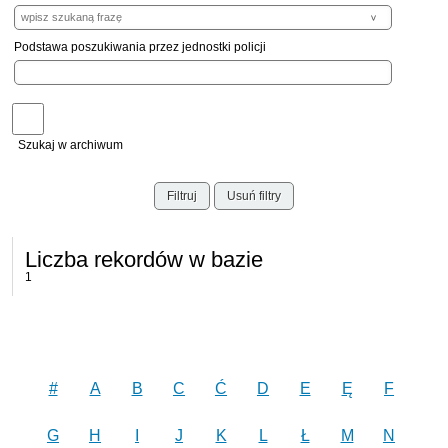
Podstawa poszukiwania przez jednostki policji
Szukaj w archiwum
Filtruj
Usuń filtry
Liczba rekordów w bazie
1
#
A
B
C
Ć
D
E
Ę
F
G
H
I
J
K
L
Ł
M
N