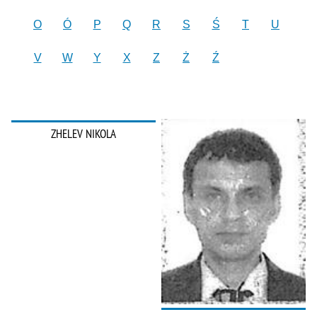
O
Ó
P
Q
R
S
Ś
T
U
V
W
Y
X
Z
Ż
Ź
ZHELEV NIKOLA