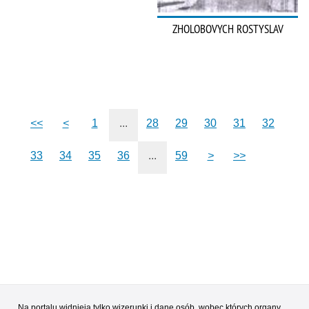
ZHOLOBOVYCH ROSTYSLAV
<<
<
1
...
28
29
30
31
32
33
34
35
36
...
59
>
>>
Na portalu widnieją tylko wizerunki i dane osób, wobec których organy