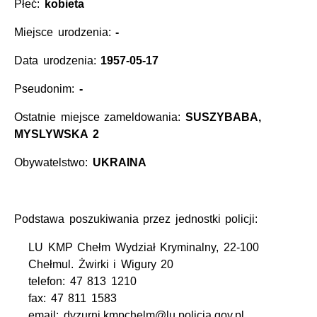
Płeć:
kobieta
Miejsce urodzenia:
-
Data urodzenia:
1957-05-17
Pseudonim:
-
Ostatnie miejsce zameldowania:
SUSZYBABA,
MYSLYWSKA 2
Obywatelstwo:
UKRAINA
Podstawa poszukiwania przez jednostki policji:
LU KMP Chełm Wydział Kryminalny, 22-100
Chełmul. Żwirki i Wigury 20
telefon: 47 813 1210
fax: 47 811 1583
email: dyzurni.kmpchelm@lu.policja.gov.pl