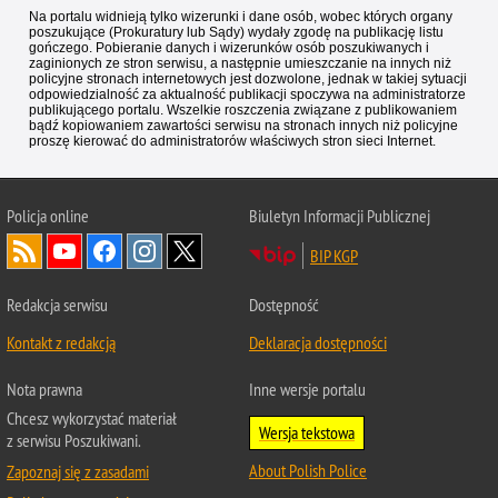
Na portalu widnieją tylko wizerunki i dane osób, wobec których organy
poszukujące (Prokuratury lub Sądy) wydały zgodę na publikację listu
gończego. Pobieranie danych i wizerunków osób poszukiwanych i
zaginionych ze stron serwisu, a następnie umieszczanie na innych niż
policyjne stronach internetowych jest dozwolone, jednak w takiej sytuacji
odpowiedzialność za aktualność publikacji spoczywa na administratorze
publikującego portalu. Wszelkie roszczenia związane z publikowaniem
bądź kopiowaniem zawartości serwisu na stronach innych niż policyjne
proszę kierować do administratorów właściwych stron sieci Internet.
Policja
online
Biuletyn Informacji Publicznej
BIP KGP
Redakcja serwisu
Dostępność
Kontakt z redakcją
Deklaracja dostępności
Nota prawna
Inne wersje portalu
Chcesz wykorzystać materiał
Wersja tekstowa
z serwisu Poszukiwani.
About Polish Police
Zapoznaj się z zasadami