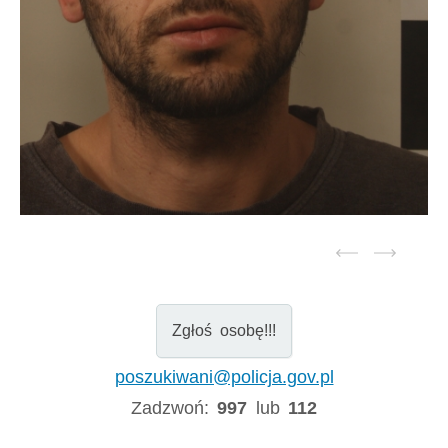
Zgłoś osobę!!!
poszukiwani@policja.gov.pl
Zadzwoń:
997
lub
112