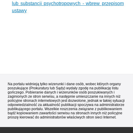
lub substancji psychotropowych - wbrew przepisom
ustawy
Na portalu widnieją tylko wizerunki i dane osób, wobec których organy
poszukujące (Prokuratury lub Sądy) wydały zgodę na publikację listu
gończego. Pobieranie danych i wizerunków osób poszukiwanych i
zaginionych ze stron serwisu, a następnie umieszczanie na innych niż
policyjne stronach internetowych jest dozwolone, jednak w takiej sytuacji
odpowiedzialność za aktualność publikacji spoczywa na administratorze
publikującego portalu. Wszelkie roszczenia związane z publikowaniem
bądź kopiowaniem zawartości serwisu na stronach innych niż policyjne
proszę kierować do administratorów właściwych stron sieci Internet.