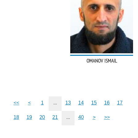
OMANOV ISMAIL
<<
<
1
...
13
14
15
16
17
18
19
20
21
...
40
>
>>