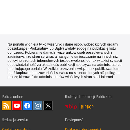
Na portalu widnieją tylko wizerunki i dane osób, wobec których organy
poszukujące (Prokuratury lub Sądy) wydały zgodę na publikację listu
gończego. Pobieranie danych i wizerunków osób poszukiwanych i
zaginionych ze stron serwisu, a następnie umieszczanie na innych niż
policyjne stronach internetowych jest dozwolone, jednak w takiej sytuacji
odpowiedzialność za aktualność publikacji spoczywa na administratorze
publikującego portalu. Wszelkie roszczenia związane z publikowaniem
bądź kopiowaniem zawartości serwisu na stronach innych niż policyjne
proszę kierować do administratorów właściwych stron sieci Internet.
Policja
online
Biuletyn Informacji Publicznej
BIP KGP
Redakcja serwisu
Dostępność
Kontakt z redakcją
Deklaracja dostępności