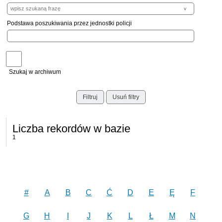
Podstawa poszukiwania przez jednostki policji
Szukaj w archiwum
Filtruj
Usuń filtry
Liczba rekordów w bazie
1
#
A
B
C
Ć
D
E
Ę
F
G
H
I
J
K
L
Ł
M
N