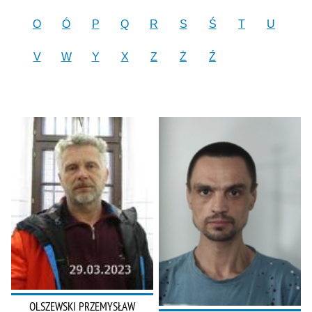
O
Ó
P
Q
R
S
Ś
T
U
V
W
Y
X
Z
Ż
Ź
OLSZEWSKI PRZEMYSŁAW