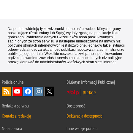
Na portalu widnieją tylko wizerunki i dane osób, wobec których organy
poszukujące (Prokuratury lub Sądy) wydały zgodę na publikację listu
gończego. Pobieranie danych i wizerunków osób poszukiwanych i
zaginionych ze stron serwisu, a następnie umieszczanie na innych niż
policyjne stronach internetowych jest dozwolone, jednak w takiej sytuacji
odpowiedzialność za aktualność publikacji spoczywa na administratorze
publikującego portalu. Wszelkie roszczenia związane z publikowaniem
bądź kopiowaniem zawartości serwisu na stronach innych niż policyjne
proszę kierować do administratorów właściwych stron sieci Internet.
Policja
online
Biuletyn Informacji Publicznej
BIP KGP
Redakcja serwisu
Dostępność
Kontakt z redakcją
Deklaracja dostępności
Nota prawna
Inne wersje portalu