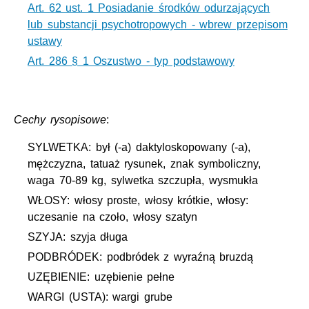
Art. 62 ust. 1 Posiadanie środków odurzających
lub substancji psychotropowych - wbrew przepisom
ustawy
Art. 286 § 1 Oszustwo - typ podstawowy
Cechy rysopisowe
:
SYLWETKA: był (-a) daktyloskopowany (-a),
mężczyzna, tatuaż rysunek, znak symboliczny,
waga 70-89 kg, sylwetka szczupła, wysmukła
WŁOSY: włosy proste, włosy krótkie, włosy:
uczesanie na czoło, włosy szatyn
SZYJA: szyja długa
PODBRÓDEK: podbródek z wyraźną bruzdą
UZĘBIENIE: uzębienie pełne
WARGI (USTA): wargi grube