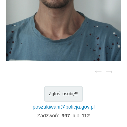
Zgłoś osobę!!!
poszukiwani@policja.gov.pl
Zadzwoń:
997
lub
112