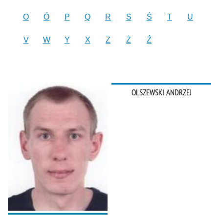
O
Ó
P
Q
R
S
Ś
T
U
V
W
Y
X
Z
Ż
Ź
OLSZEWSKI ANDRZEJ