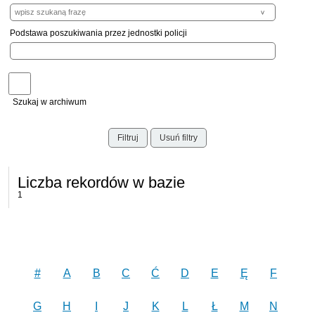
Podstawa poszukiwania przez jednostki policji
Szukaj w archiwum
Filtruj
Usuń filtry
Liczba rekordów w bazie
1
#
A
B
C
Ć
D
E
Ę
F
G
H
I
J
K
L
Ł
M
N