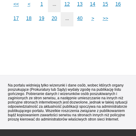
<<
<
1
...
12
13
14
15
16
17
18
19
20
...
40
>
>>
Na portalu widnieją tylko wizerunki i dane osób, wobec których organy
poszukujące (Prokuratury lub Sądy) wydały zgodę na publikację listu
gończego. Pobieranie danych i wizerunków osób poszukiwanych i
zaginionych ze stron serwisu, a następnie umieszczanie na innych niż
policyjne stronach internetowych jest dozwolone, jednak w takiej sytuacji
odpowiedzialność za aktualność publikacji spoczywa na administratorze
publikującego portalu. Wszelkie roszczenia związane z publikowaniem
bądź kopiowaniem zawartości serwisu na stronach innych niż policyjne
proszę kierować do administratorów właściwych stron sieci Internet.