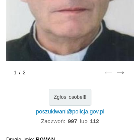
1
/
2
Zgłoś osobę!!!
poszukiwani@policja.gov.pl
Zadzwoń:
997
lub
112
Drugie imię:
ROMAN