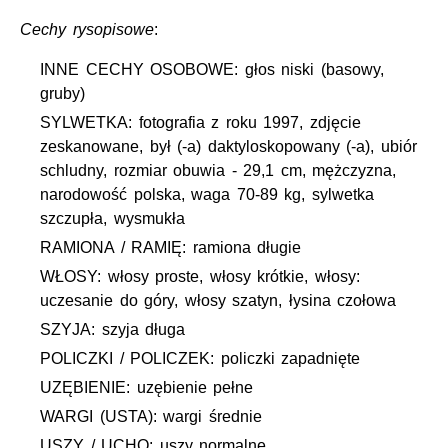
Cechy rysopisowe
:
INNE CECHY OSOBOWE: głos niski (basowy,
gruby)
SYLWETKA: fotografia z roku 1997, zdjęcie
zeskanowane, był (-a) daktyloskopowany (-a), ubiór
schludny, rozmiar obuwia - 29,1 cm, mężczyzna,
narodowość polska, waga 70-89 kg, sylwetka
szczupła, wysmukła
RAMIONA / RAMIĘ: ramiona długie
WŁOSY: włosy proste, włosy krótkie, włosy:
uczesanie do góry, włosy szatyn, łysina czołowa
SZYJA: szyja długa
POLICZKI / POLICZEK: policzki zapadnięte
UZĘBIENIE: uzębienie pełne
WARGI (USTA): wargi średnie
USZY / UCHO: uszy normalne