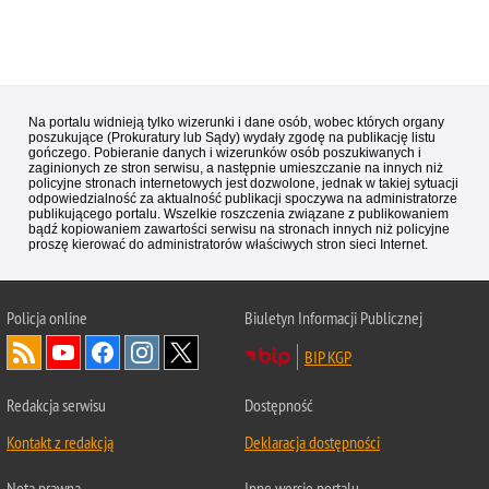
Na portalu widnieją tylko wizerunki i dane osób, wobec których organy
poszukujące (Prokuratury lub Sądy) wydały zgodę na publikację listu
gończego. Pobieranie danych i wizerunków osób poszukiwanych i
zaginionych ze stron serwisu, a następnie umieszczanie na innych niż
policyjne stronach internetowych jest dozwolone, jednak w takiej sytuacji
odpowiedzialność za aktualność publikacji spoczywa na administratorze
publikującego portalu. Wszelkie roszczenia związane z publikowaniem
bądź kopiowaniem zawartości serwisu na stronach innych niż policyjne
proszę kierować do administratorów właściwych stron sieci Internet.
Policja
online
Biuletyn Informacji Publicznej
BIP KGP
Redakcja serwisu
Dostępność
Kontakt z redakcją
Deklaracja dostępności
Nota prawna
Inne wersje portalu