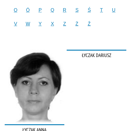
O
Ó
P
Q
R
S
Ś
T
U
V
W
Y
X
Z
Ż
Ź
ŁYCZAK DARIUSZ
ŁYCZAK ANNA