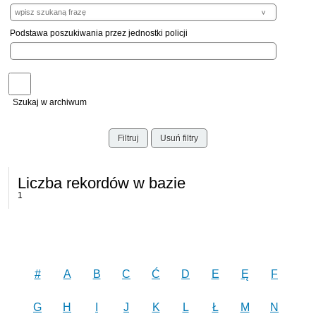
Podstawa poszukiwania przez jednostki policji
Szukaj w archiwum
Filtruj
Usuń filtry
Liczba rekordów w bazie
1
#
A
B
C
Ć
D
E
Ę
F
G
H
I
J
K
L
Ł
M
N