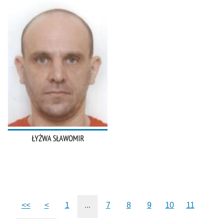
ŁYŻWA SŁAWOMIR
<<
<
1
...
7
8
9
10
11