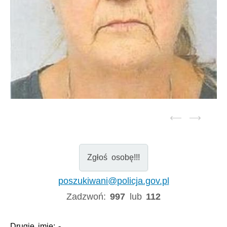
Zgłoś osobę!!!
poszukiwani@policja.gov.pl
Zadzwoń:
997
lub
112
Drugie imię:
-