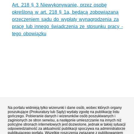
Art. 218 § 3 Niewykonywanie, przez osobę
określoną w art. 218 § 1a, będącą zobowiązaną
orzeczeniem sądu do wypłaty wynagrodzenia za
pracę lub innego świadczenia ze stosunku pracy -
tego obowiązku
Na portalu widnieją tylko wizerunki i dane osób, wobec których organy
poszukujące (Prokuratury lub Sądy) wydały zgodę na publikację listu
gończego. Pobieranie danych i wizerunków osób poszukiwanych i
zaginionych ze stron serwisu, a następnie umieszczanie na innych niż
policyjne stronach internetowych jest dozwolone, jednak w takiej sytuacji
odpowiedzialność za aktualność publikacji spoczywa na administratorze
publikującego portalu. Wszelkie roszczenia związane z publikowaniem