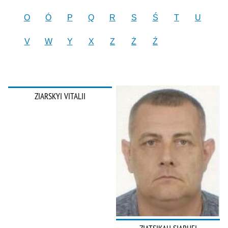
O
Ó
P
Q
R
S
Ś
T
U
V
W
Y
X
Z
Ż
Ź
ZIARSKYI VITALII