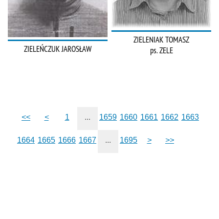
ZIELENIAK TOMASZ
ZIELEŃCZUK JAROSŁAW
ps. ZELE
<<
<
1
...
1659
1660
1661
1662
1663
1664
1665
1666
1667
...
1695
>
>>