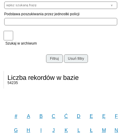
Podstawa poszukiwania przez jednostki policji
Szukaj w archiwum
Filtruj
Usuń filtry
Liczba rekordów w bazie
54235
#
A
B
C
Ć
D
E
Ę
F
G
H
I
J
K
L
Ł
M
N