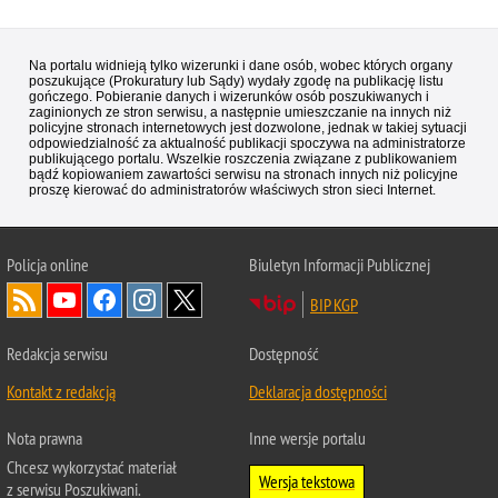
Na portalu widnieją tylko wizerunki i dane osób, wobec których organy
poszukujące (Prokuratury lub Sądy) wydały zgodę na publikację listu
gończego. Pobieranie danych i wizerunków osób poszukiwanych i
zaginionych ze stron serwisu, a następnie umieszczanie na innych niż
policyjne stronach internetowych jest dozwolone, jednak w takiej sytuacji
odpowiedzialność za aktualność publikacji spoczywa na administratorze
publikującego portalu. Wszelkie roszczenia związane z publikowaniem
bądź kopiowaniem zawartości serwisu na stronach innych niż policyjne
proszę kierować do administratorów właściwych stron sieci Internet.
Policja
online
Biuletyn Informacji Publicznej
BIP KGP
Redakcja serwisu
Dostępność
Kontakt z redakcją
Deklaracja dostępności
Nota prawna
Inne wersje portalu
Chcesz wykorzystać materiał
Wersja tekstowa
z serwisu Poszukiwani.