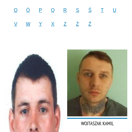
O
Ó
P
Q
R
S
Ś
T
U
V
W
Y
X
Z
Ż
Ź
WOJTASZAK KAMIL