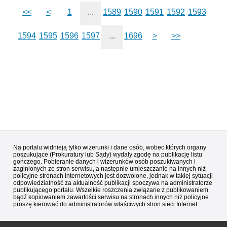
<<
<
1
...
1589
1590
1591
1592
1593
1594
1595
1596
1597
...
1696
>
>>
Na portalu widnieją tylko wizerunki i dane osób, wobec których organy
poszukujące (Prokuratury lub Sądy) wydały zgodę na publikację listu
gończego. Pobieranie danych i wizerunków osób poszukiwanych i
zaginionych ze stron serwisu, a następnie umieszczanie na innych niż
policyjne stronach internetowych jest dozwolone, jednak w takiej sytuacji
odpowiedzialność za aktualność publikacji spoczywa na administratorze
publikującego portalu. Wszelkie roszczenia związane z publikowaniem
bądź kopiowaniem zawartości serwisu na stronach innych niż policyjne
proszę kierować do administratorów właściwych stron sieci Internet.