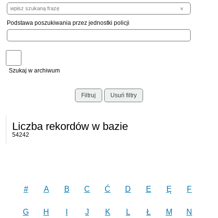
Podstawa poszukiwania przez jednostki policji
Szukaj w archiwum
Filtruj
Usuń filtry
Liczba rekordów w bazie
54242
#
A
B
C
Ć
D
E
Ę
F
G
H
I
J
K
L
Ł
M
N