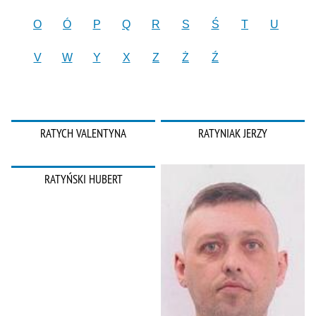
O
Ó
P
Q
R
S
Ś
T
U
V
W
Y
X
Z
Ż
Ź
RATYCH VALENTYNA
RATYNIAK JERZY
RATYŃSKI HUBERT