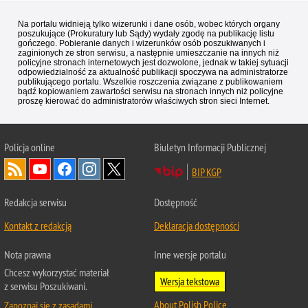
Na portalu widnieją tylko wizerunki i dane osób, wobec których organy
poszukujące (Prokuratury lub Sądy) wydały zgodę na publikację listu
gończego. Pobieranie danych i wizerunków osób poszukiwanych i
zaginionych ze stron serwisu, a następnie umieszczanie na innych niż
policyjne stronach internetowych jest dozwolone, jednak w takiej sytuacji
odpowiedzialność za aktualność publikacji spoczywa na administratorze
publikującego portalu. Wszelkie roszczenia związane z publikowaniem
bądź kopiowaniem zawartości serwisu na stronach innych niż policyjne
proszę kierować do administratorów właściwych stron sieci Internet.
Policja
online
Biuletyn Informacji Publicznej
BIP KGP
Redakcja serwisu
Dostępność
Kontakt z redakcją
Deklaracja dostępności
Nota prawna
Inne wersje portalu
Chcesz wykorzystać materiał
Wersja tekstowa
z serwisu Poszukiwani.
About Polish Police
Zapoznaj się z zasadami