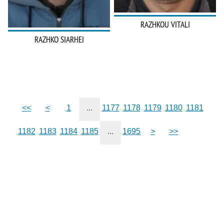
RAZHKOU VITALI
RAZHKO SIARHEI
<<
<
1
...
1177
1178
1179
1180
1181
1182
1183
1184
1185
...
1695
>
>>