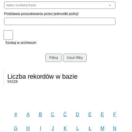
Podstawa poszukiwania przez jednostki policji
Szukaj w archiwum
Filtruj
Usuń filtry
Liczba rekordów w bazie
54228
#
A
B
C
Ć
D
E
Ę
F
G
H
I
J
K
L
Ł
M
N