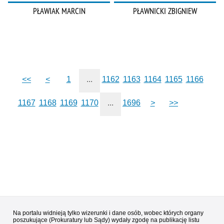
PŁAWIAK MARCIN
PŁAWNICKI ZBIGNIEW
<<
<
1
...
1162
1163
1164
1165
1166
1167
1168
1169
1170
...
1696
>
>>
Na portalu widnieją tylko wizerunki i dane osób, wobec których organy
poszukujące (Prokuratury lub Sądy) wydały zgodę na publikację listu