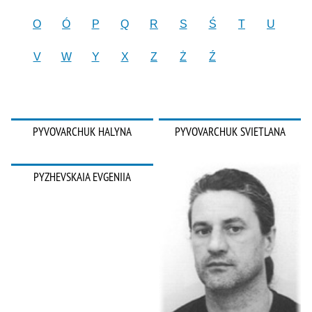
O
Ó
P
Q
R
S
Ś
T
U
V
W
Y
X
Z
Ż
Ź
PYVOVARCHUK HALYNA
PYVOVARCHUK SVIETLANA
PYZHEVSKAIA EVGENIIA