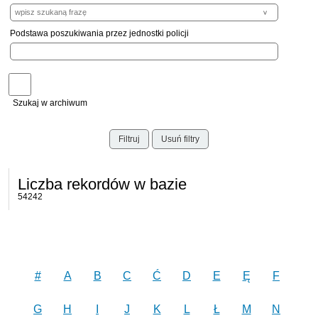
Podstawa poszukiwania przez jednostki policji
Szukaj w archiwum
Filtruj
Usuń filtry
Liczba rekordów w bazie
54242
#
A
B
C
Ć
D
E
Ę
F
G
H
I
J
K
L
Ł
M
N