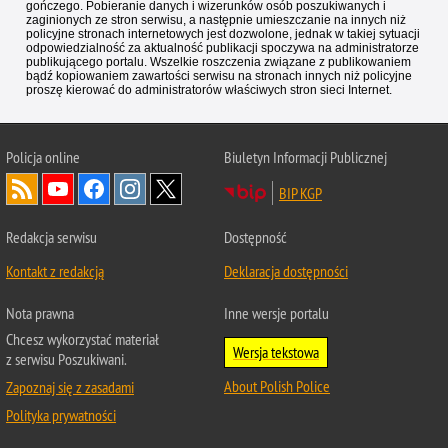
gończego. Pobieranie danych i wizerunków osób poszukiwanych i
zaginionych ze stron serwisu, a następnie umieszczanie na innych niż
policyjne stronach internetowych jest dozwolone, jednak w takiej sytuacji
odpowiedzialność za aktualność publikacji spoczywa na administratorze
publikującego portalu. Wszelkie roszczenia związane z publikowaniem
bądź kopiowaniem zawartości serwisu na stronach innych niż policyjne
proszę kierować do administratorów właściwych stron sieci Internet.
Policja
online
Biuletyn Informacji Publicznej
BIP KGP
Redakcja serwisu
Dostępność
Kontakt z redakcją
Deklaracja dostępności
Nota prawna
Inne wersje portalu
Chcesz wykorzystać materiał
Wersja tekstowa
z serwisu Poszukiwani.
About Polish Police
Zapoznaj się z zasadami
Polityka prywatności