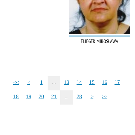
FLIEGER MIROSŁAWA
<<
<
1
...
13
14
15
16
17
18
19
20
21
...
28
>
>>