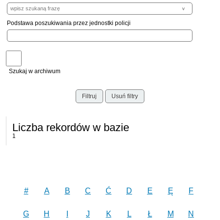
Podstawa poszukiwania przez jednostki policji
Szukaj w archiwum
Filtruj
Usuń filtry
Liczba rekordów w bazie
1
#
A
B
C
Ć
D
E
Ę
F
G
H
I
J
K
L
Ł
M
N