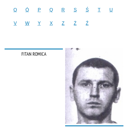
O
Ó
P
Q
R
S
Ś
T
U
V
W
Y
X
Z
Ż
Ź
FITAN ROMICA