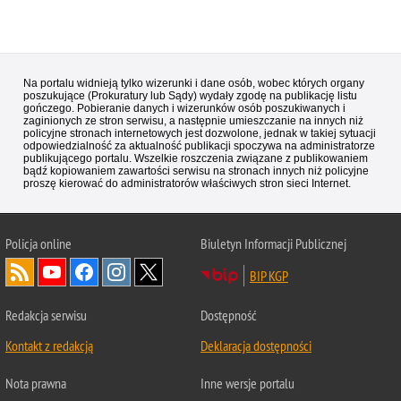
Na portalu widnieją tylko wizerunki i dane osób, wobec których organy
poszukujące (Prokuratury lub Sądy) wydały zgodę na publikację listu
gończego. Pobieranie danych i wizerunków osób poszukiwanych i
zaginionych ze stron serwisu, a następnie umieszczanie na innych niż
policyjne stronach internetowych jest dozwolone, jednak w takiej sytuacji
odpowiedzialność za aktualność publikacji spoczywa na administratorze
publikującego portalu. Wszelkie roszczenia związane z publikowaniem
bądź kopiowaniem zawartości serwisu na stronach innych niż policyjne
proszę kierować do administratorów właściwych stron sieci Internet.
Policja
online
Biuletyn Informacji Publicznej
BIP KGP
Redakcja serwisu
Dostępność
Kontakt z redakcją
Deklaracja dostępności
Nota prawna
Inne wersje portalu