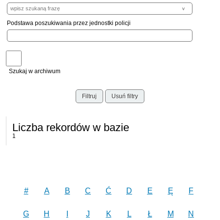
Podstawa poszukiwania przez jednostki policji
Szukaj w archiwum
Filtruj
Usuń filtry
Liczba rekordów w bazie
1
#
A
B
C
Ć
D
E
Ę
F
G
H
I
J
K
L
Ł
M
N