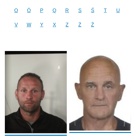
O
Ó
P
Q
R
S
Ś
T
U
V
W
Y
X
Z
Ż
Ź