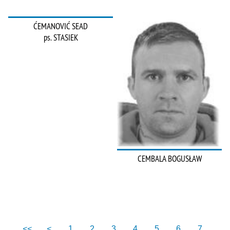
ĆEMANOVIĆ SEAD
ps. STASIEK
CEMBALA BOGUSŁAW
<<
<
1
2
3
4
5
6
7