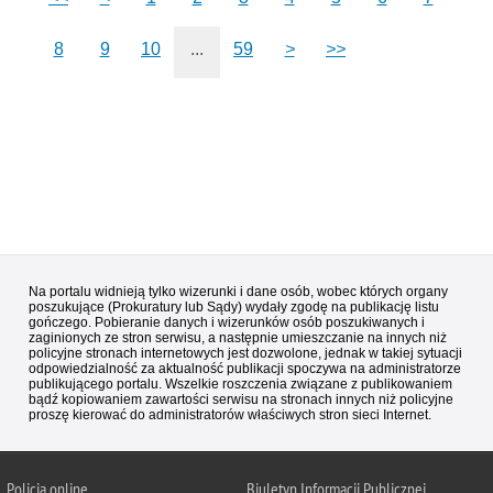
8
9
10
...
59
>
>>
Na portalu widnieją tylko wizerunki i dane osób, wobec których organy
poszukujące (Prokuratury lub Sądy) wydały zgodę na publikację listu
gończego. Pobieranie danych i wizerunków osób poszukiwanych i
zaginionych ze stron serwisu, a następnie umieszczanie na innych niż
policyjne stronach internetowych jest dozwolone, jednak w takiej sytuacji
odpowiedzialność za aktualność publikacji spoczywa na administratorze
publikującego portalu. Wszelkie roszczenia związane z publikowaniem
bądź kopiowaniem zawartości serwisu na stronach innych niż policyjne
proszę kierować do administratorów właściwych stron sieci Internet.
Policja
online
Biuletyn Informacji Publicznej