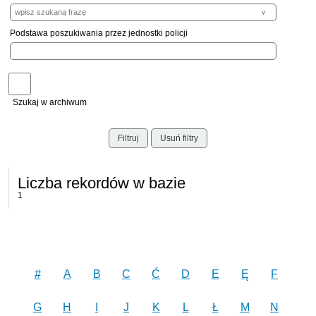
Podstawa poszukiwania przez jednostki policji
Szukaj w archiwum
Filtruj
Usuń filtry
Liczba rekordów w bazie
1
#
A
B
C
Ć
D
E
Ę
F
G
H
I
J
K
L
Ł
M
N