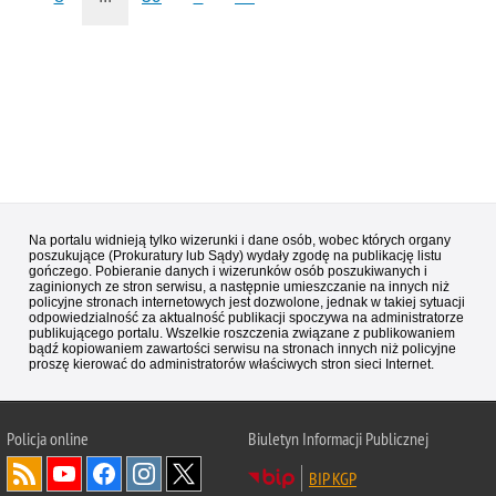
Na portalu widnieją tylko wizerunki i dane osób, wobec których organy
poszukujące (Prokuratury lub Sądy) wydały zgodę na publikację listu
gończego. Pobieranie danych i wizerunków osób poszukiwanych i
zaginionych ze stron serwisu, a następnie umieszczanie na innych niż
policyjne stronach internetowych jest dozwolone, jednak w takiej sytuacji
odpowiedzialność za aktualność publikacji spoczywa na administratorze
publikującego portalu. Wszelkie roszczenia związane z publikowaniem
bądź kopiowaniem zawartości serwisu na stronach innych niż policyjne
proszę kierować do administratorów właściwych stron sieci Internet.
Policja
online
Biuletyn Informacji Publicznej
BIP KGP