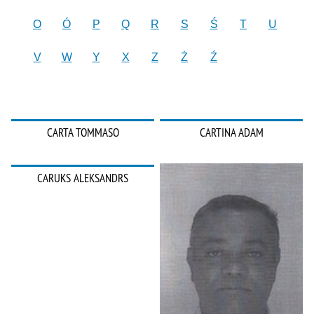
O
Ó
P
Q
R
S
Ś
T
U
V
W
Y
X
Z
Ż
Ź
CARTA TOMMASO
CARTINA ADAM
CARUKS ALEKSANDRS