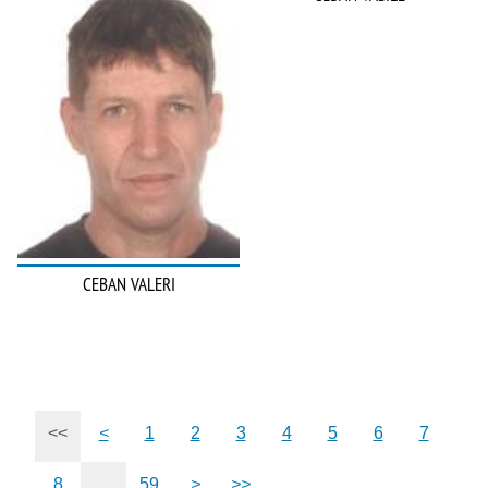
CEBAN VALERI
<<
<
1
2
3
4
5
6
7
8
...
59
>
>>