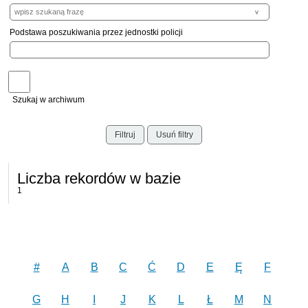
Podstawa poszukiwania przez jednostki policji
Szukaj w archiwum
Filtruj
Usuń filtry
Liczba rekordów w bazie
1
#
A
B
C
Ć
D
E
Ę
F
G
H
I
J
K
L
Ł
M
N