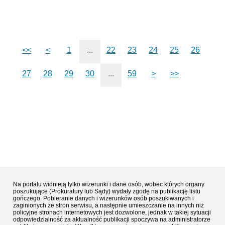
<<
<
1
...
22
23
24
25
26
27
28
29
30
...
59
>
>>
Na portalu widnieją tylko wizerunki i dane osób, wobec których organy
poszukujące (Prokuratury lub Sądy) wydały zgodę na publikację listu
gończego. Pobieranie danych i wizerunków osób poszukiwanych i
zaginionych ze stron serwisu, a następnie umieszczanie na innych niż
policyjne stronach internetowych jest dozwolone, jednak w takiej sytuacji
odpowiedzialność za aktualność publikacji spoczywa na administratorze