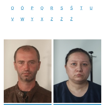
O
Ó
P
Q
R
S
Ś
T
U
V
W
Y
X
Z
Ż
Ź