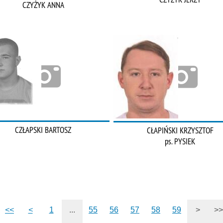
CZYŻYK ANNA
CZŁAPSKI BARTOSZ
CŁAPIŃSKI KRZYSZTOF
ps. PYSIEK
<<
<
1
...
55
56
57
58
59
>
>>