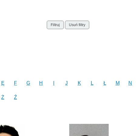
Filtruj
Usuń filtry
Ę
F
G
H
I
J
K
L
Ł
M
N
Ż
Ź