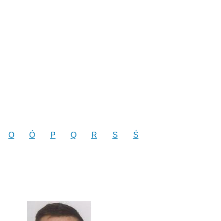
O
Ó
P
Q
R
S
Ś