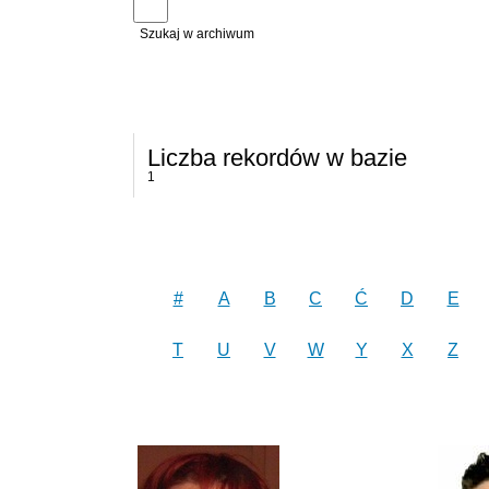
Szukaj w archiwum
Liczba rekordów w bazie
1
#
A
B
C
Ć
D
E
T
U
V
W
Y
X
Z