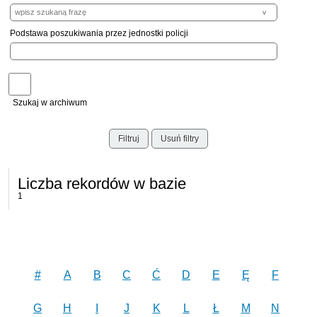
Podstawa poszukiwania przez jednostki policji
Szukaj w archiwum
Filtruj
Usuń filtry
Liczba rekordów w bazie
1
#
A
B
C
Ć
D
E
Ę
F
G
H
I
J
K
L
Ł
M
N