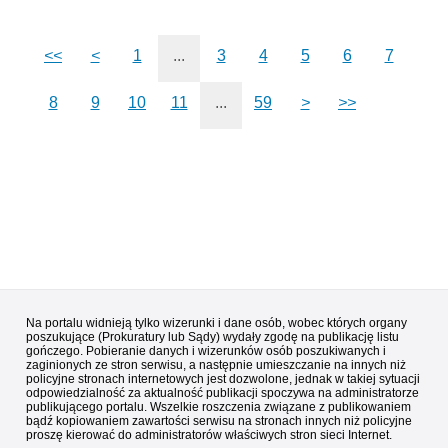
<<
<
1
...
3
4
5
6
7
8
9
10
11
...
59
>
>>
Na portalu widnieją tylko wizerunki i dane osób, wobec których organy
poszukujące (Prokuratury lub Sądy) wydały zgodę na publikację listu
gończego. Pobieranie danych i wizerunków osób poszukiwanych i
zaginionych ze stron serwisu, a następnie umieszczanie na innych niż
policyjne stronach internetowych jest dozwolone, jednak w takiej sytuacji
odpowiedzialność za aktualność publikacji spoczywa na administratorze
publikującego portalu. Wszelkie roszczenia związane z publikowaniem
bądź kopiowaniem zawartości serwisu na stronach innych niż policyjne
proszę kierować do administratorów właściwych stron sieci Internet.