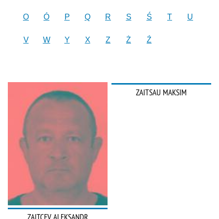
O
Ó
P
Q
R
S
Ś
T
U
V
W
Y
X
Z
Ż
Ź
ZAITSAU MAKSIM
ZAITCEV ALEKSANDR