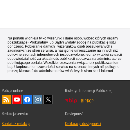
Na portalu widnieją tylko wizerunki i dane osób, wobec których organy
poszukujące (Prokuratury lub Sądy) wydały zgodę na publikację listu
gończego. Pobieranie danych i wizerunków osób poszukiwanych i
zaginionych ze stron serwisu, a następnie umieszczanie na innych niż
policyjne stronach internetowych jest dozwolone, jednak w takiej sytuacji
odpowiedzialność za aktualność publikacji spoczywa na administratorze
publikującego portalu. Wszelkie roszczenia związane z publikowaniem
bądź kopiowaniem zawartości serwisu na stronach innych niż policyjne
proszę kierować do administratorów właściwych stron sieci Internet.
Policja
online
Biuletyn Informacji Publicznej
BIP KGP
Redakcja serwisu
Dostępność
Kontakt z redakcją
Deklaracja dostępności