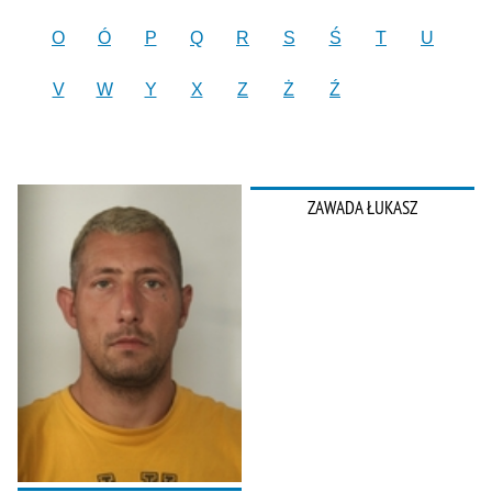
O
Ó
P
Q
R
S
Ś
T
U
V
W
Y
X
Z
Ż
Ź
ZAWADA ŁUKASZ