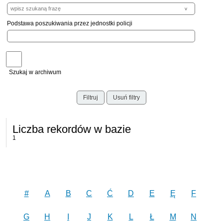
Podstawa poszukiwania przez jednostki policji
Szukaj w archiwum
Filtruj
Usuń filtry
Liczba rekordów w bazie
1
#
A
B
C
Ć
D
E
Ę
F
G
H
I
J
K
L
Ł
M
N