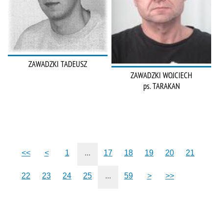
ZAWADZKI TADEUSZ
ZAWADZKI WOJCIECH
ps. TARAKAN
<<
<
1
...
17
18
19
20
21
22
23
24
25
...
59
>
>>