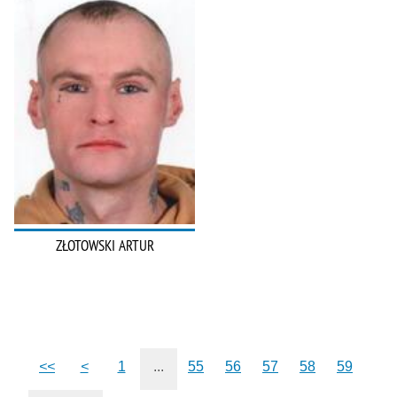
ZŁOTOWSKI ARTUR
<<
<
1
...
55
56
57
58
59