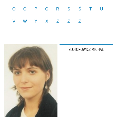
O
Ó
P
Q
R
S
Ś
T
U
V
W
Y
X
Z
Ż
Ź
ZŁOTOROWICZ MICHAŁ