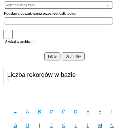
Podstawa poszukiwania przez jednostki policji
Szukaj w archiwum
Filtruj
Usuń filtry
Liczba rekordów w bazie
1
#
A
B
C
Ć
D
E
Ę
F
G
H
I
J
K
L
Ł
M
N