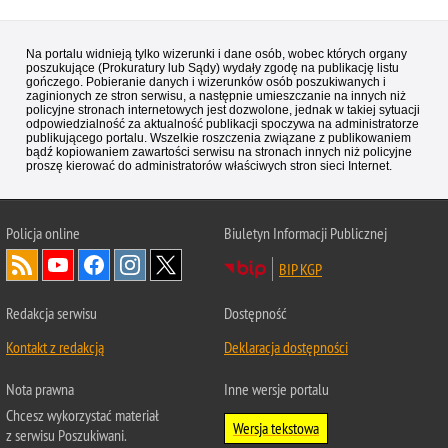
Na portalu widnieją tylko wizerunki i dane osób, wobec których organy
poszukujące (Prokuratury lub Sądy) wydały zgodę na publikację listu
gończego. Pobieranie danych i wizerunków osób poszukiwanych i
zaginionych ze stron serwisu, a następnie umieszczanie na innych niż
policyjne stronach internetowych jest dozwolone, jednak w takiej sytuacji
odpowiedzialność za aktualność publikacji spoczywa na administratorze
publikującego portalu. Wszelkie roszczenia związane z publikowaniem
bądź kopiowaniem zawartości serwisu na stronach innych niż policyjne
proszę kierować do administratorów właściwych stron sieci Internet.
Policja
online
Biuletyn Informacji Publicznej
BIP KGP
Redakcja serwisu
Dostępność
Kontakt z redakcją
Deklaracja dostępności
Nota prawna
Inne wersje portalu
Chcesz wykorzystać materiał
Wersja tekstowa
z serwisu Poszukiwani.