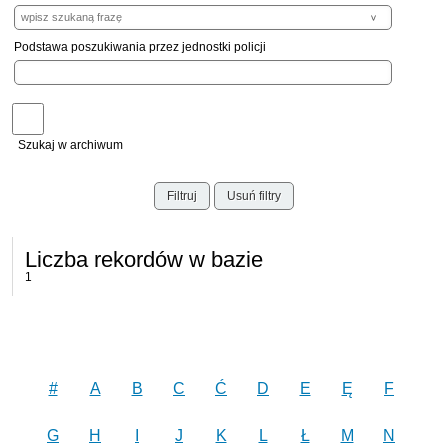
Podstawa poszukiwania przez jednostki policji
Szukaj w archiwum
Filtruj
Usuń filtry
Liczba rekordów w bazie
1
#
A
B
C
Ć
D
E
Ę
F
G
H
I
J
K
L
Ł
M
N