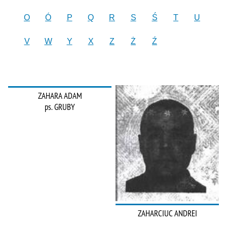
O
Ó
P
Q
R
S
Ś
T
U
V
W
Y
X
Z
Ż
Ź
ZAHARA ADAM
ps. GRUBY
ZAHARCIUC ANDREI