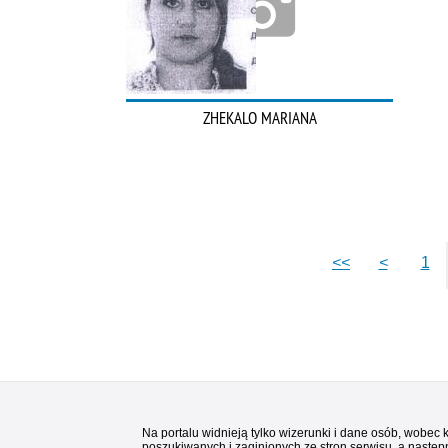
ZHEKALO MARIANA
<<
<
1
Na portalu widnieją tylko wizerunki i dane osób, wobec
poszukiwanych i zaginionych ze stron serwisu, a następn