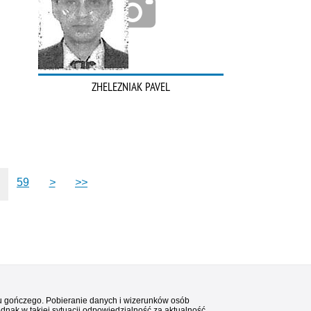
ZHELEZNIAK PAVEL
59
>
>>
stu gończego. Pobieranie danych i wizerunków osób
ednak w takiej sytuacji odpowiedzialność za aktualność