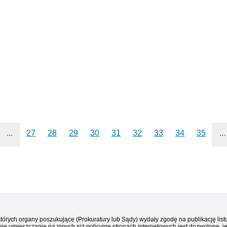
...
27
28
29
30
31
32
33
34
35
...
 których organy poszukujące (Prokuratury lub Sądy) wydały zgodę na publikację li
ie umieszczanie na innych niż policyjne stronach internetowych jest dozwolone, j