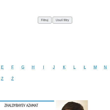
Filtruj
Usuń filtry
Ę
F
G
H
I
J
K
L
Ł
M
N
Ż
Ź
ZHALDYBAYEV AZAMAT