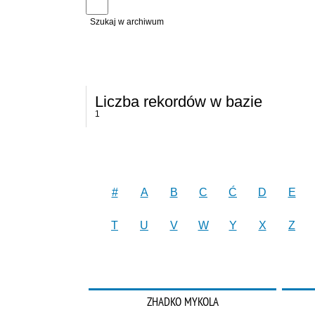
Szukaj w archiwum
Liczba rekordów w bazie
1
#
A
B
C
Ć
D
E
T
U
V
W
Y
X
Z
ZHADKO MYKOLA