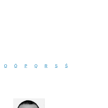
O
Ó
P
Q
R
S
Ś