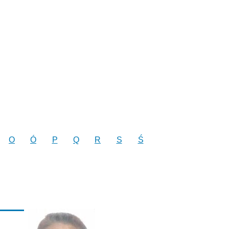
O
Ó
P
Q
R
S
Ś