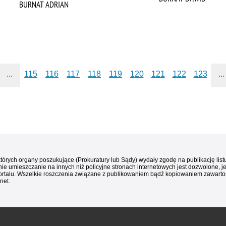
BURNAT ADRIAN
...
115
116
117
118
119
120
121
122
123
...
 których organy poszukujące (Prokuratury lub Sądy) wydały zgodę na publikację li
ie umieszczanie na innych niż policyjne stronach internetowych jest dozwolone, j
ortalu. Wszelkie roszczenia związane z publikowaniem bądź kopiowaniem zawartośc
net.