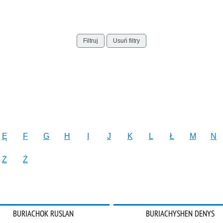
Filtruj
Usuń filtry
Ę
F
G
H
I
J
K
L
Ł
M
N
Ż
Ź
BURIACHOK RUSLAN
BURIACHYSHEN DENYS