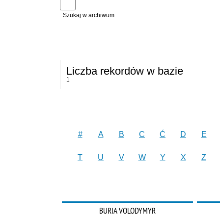
Szukaj w archiwum
Liczba rekordów w bazie
1
#
A
B
C
Ć
D
E
T
U
V
W
Y
X
Z
BURIA VOLODYMYR