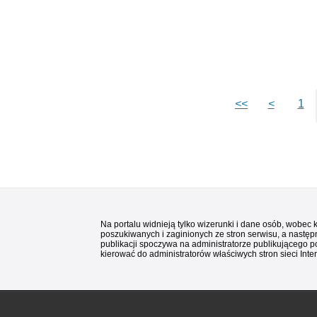
<<
<
1
Na portalu widnieją tylko wizerunki i dane osób, wobec
poszukiwanych i zaginionych ze stron serwisu, a następn
publikacji spoczywa na administratorze publikującego p
kierować do administratorów właściwych stron sieci Inter