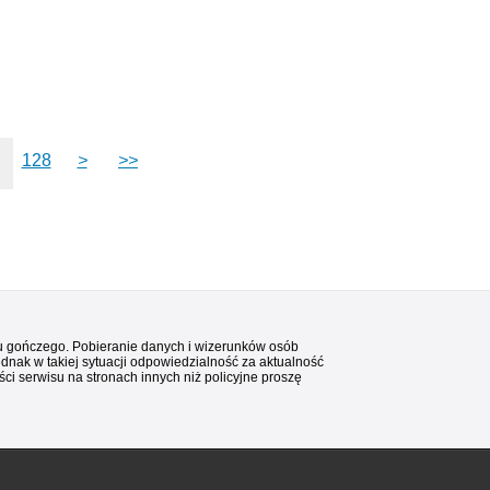
128
>
>>
stu gończego. Pobieranie danych i wizerunków osób
ednak w takiej sytuacji odpowiedzialność za aktualność
i serwisu na stronach innych niż policyjne proszę