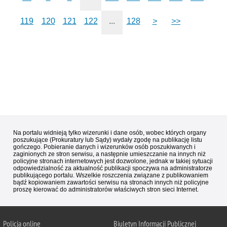
119
120
121
122
...
128
>
>>
Na portalu widnieją tylko wizerunki i dane osób, wobec których organy
poszukujące (Prokuratury lub Sądy) wydały zgodę na publikację listu
gończego. Pobieranie danych i wizerunków osób poszukiwanych i
zaginionych ze stron serwisu, a następnie umieszczanie na innych niż
policyjne stronach internetowych jest dozwolone, jednak w takiej sytuacji
odpowiedzialność za aktualność publikacji spoczywa na administratorze
publikującego portalu. Wszelkie roszczenia związane z publikowaniem
bądź kopiowaniem zawartości serwisu na stronach innych niż policyjne
proszę kierować do administratorów właściwych stron sieci Internet.
Policja
online
Biuletyn Informacji Publicznej