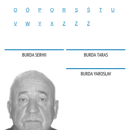
O
Ó
P
Q
R
S
Ś
T
U
V
W
Y
X
Z
Ż
Ź
BURDA SERHII
BURDA TARAS
BURDA YAROSLAV