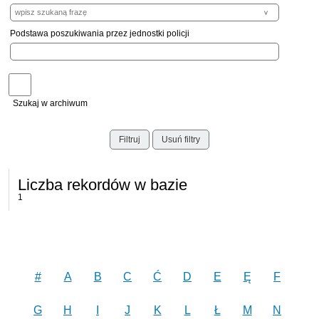
Podstawa poszukiwania przez jednostki policji
Szukaj w archiwum
Filtruj
Usuń filtry
Liczba rekordów w bazie
1
#
A
B
C
Ć
D
E
Ę
F
G
H
I
J
K
L
Ł
M
N