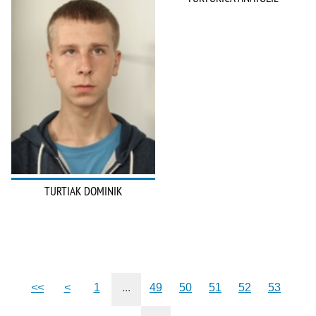
TURTIAK DOMINIK
<<
<
1
...
49
50
51
52
53