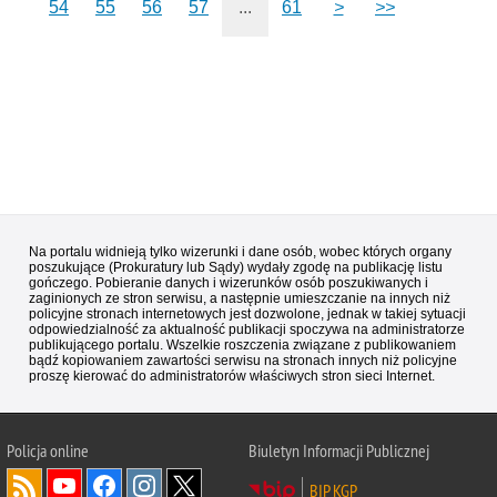
54
55
56
57
...
61
>
>>
Na portalu widnieją tylko wizerunki i dane osób, wobec których organy
poszukujące (Prokuratury lub Sądy) wydały zgodę na publikację listu
gończego. Pobieranie danych i wizerunków osób poszukiwanych i
zaginionych ze stron serwisu, a następnie umieszczanie na innych niż
policyjne stronach internetowych jest dozwolone, jednak w takiej sytuacji
odpowiedzialność za aktualność publikacji spoczywa na administratorze
publikującego portalu. Wszelkie roszczenia związane z publikowaniem
bądź kopiowaniem zawartości serwisu na stronach innych niż policyjne
proszę kierować do administratorów właściwych stron sieci Internet.
Policja
online
Biuletyn Informacji Publicznej
BIP KGP