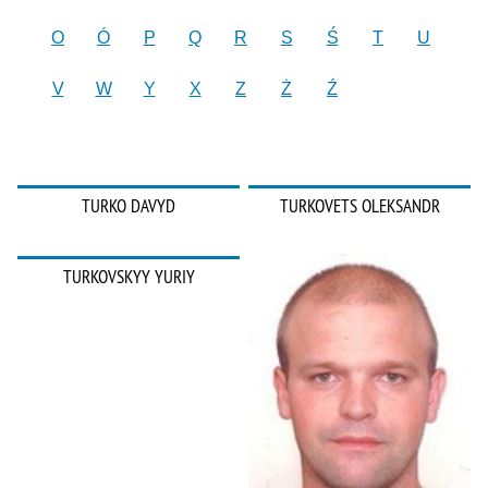
O
Ó
P
Q
R
S
Ś
T
U
V
W
Y
X
Z
Ż
Ź
TURKO DAVYD
TURKOVETS OLEKSANDR
TURKOVSKYY YURIY