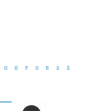
O
Ó
P
Q
R
S
Ś