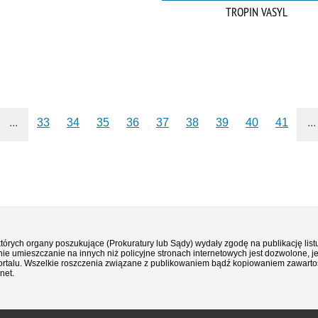
TROPIN VASYL
...
33
34
35
36
37
38
39
40
41
...
 których organy poszukujące (Prokuratury lub Sądy) wydały zgodę na publikację li
ie umieszczanie na innych niż policyjne stronach internetowych jest dozwolone, j
ortalu. Wszelkie roszczenia związane z publikowaniem bądź kopiowaniem zawartośc
net.