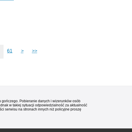
61
>
>>
stu gończego. Pobieranie danych i wizerunków osób
ednak w takiej sytuacji odpowiedzialność za aktualność
i serwisu na stronach innych niż policyjne proszę