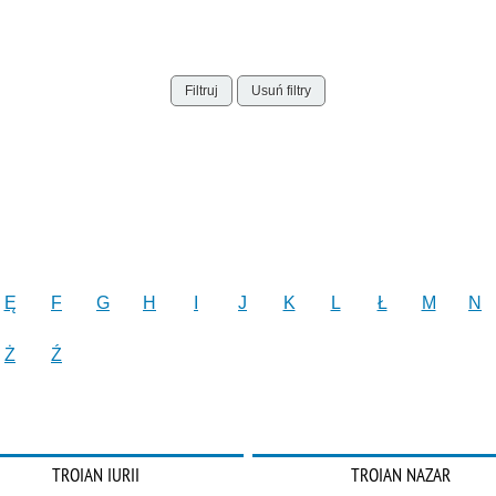
Filtruj
Usuń filtry
Ę
F
G
H
I
J
K
L
Ł
M
N
Ż
Ź
TROIAN IURII
TROIAN NAZAR