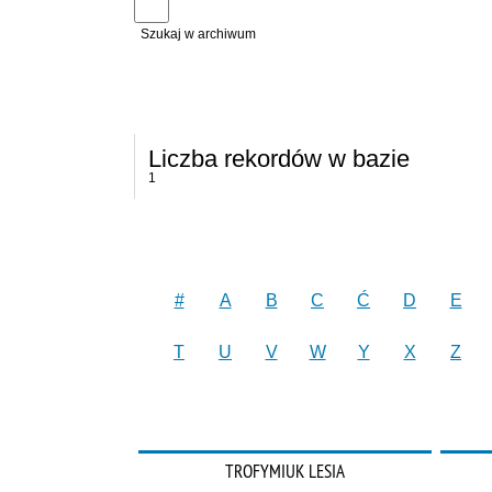
Szukaj w archiwum
Liczba rekordów w bazie
1
#
A
B
C
Ć
D
E
T
U
V
W
Y
X
Z
TROFYMIUK LESIA