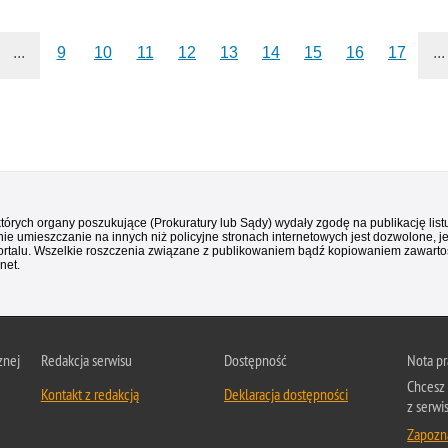
...
9
10
11
12
13
14
15
16
17
...
 których organy poszukujące (Prokuratury lub Sądy) wydały zgodę na publikację li
ie umieszczanie na innych niż policyjne stronach internetowych jest dozwolone, j
ortalu. Wszelkie roszczenia związane z publikowaniem bądź kopiowaniem zawartośc
net.
znej
Redakcja serwisu
Dostępność
Nota p
Chcesz 
Kontakt z redakcją
Deklaracja dostępności
z serwi
Zapozna