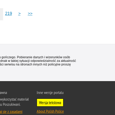
219
>
>>
stu gończego. Pobieranie danych i wizerunków osób
ednak w takiej sytuacji odpowiedzialność za aktualność
i serwisu na stronach innych niż policyjne proszę
rawna
Inne wersje portalu
wykorzystać materiał
Wersja tekstowa
su Poszukiwani.
About Polish Police
j się z zasadami