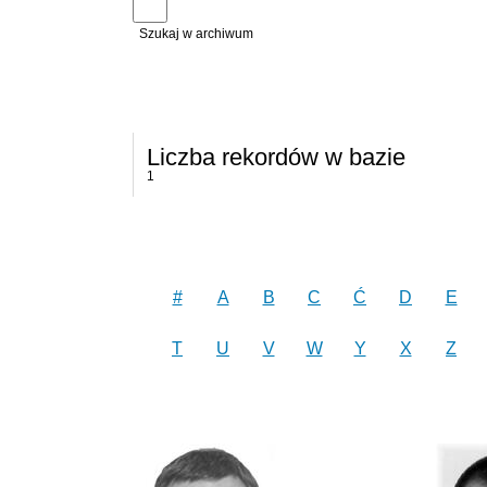
Szukaj w archiwum
Liczba rekordów w bazie
1
#
A
B
C
Ć
D
E
T
U
V
W
Y
X
Z