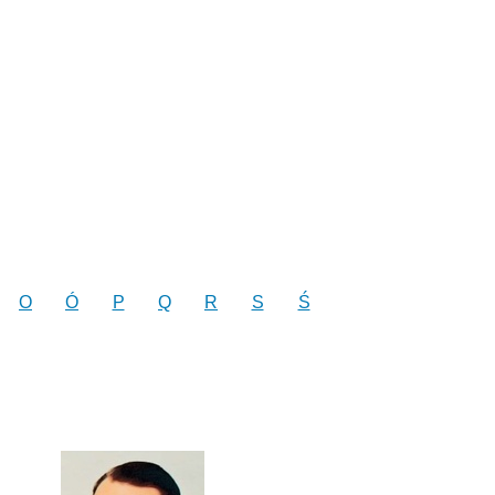
O
Ó
P
Q
R
S
Ś