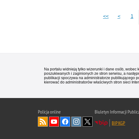
<<
<
1
Na portalu widnieją tylko wizerunki i dane osób, wobec
poszukiwanych i zaginionych ze stron serwisu, a następn
publikacji spoczywa na administratorze publikującego p
kierować do administratorów właściwych stron sieci Inter
Policja
online
Biuletyn Informacji Public
BIP KGP