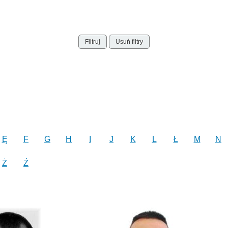
Filtruj
Usuń filtry
Ę
F
G
H
I
J
K
L
Ł
M
N
Ż
Ź